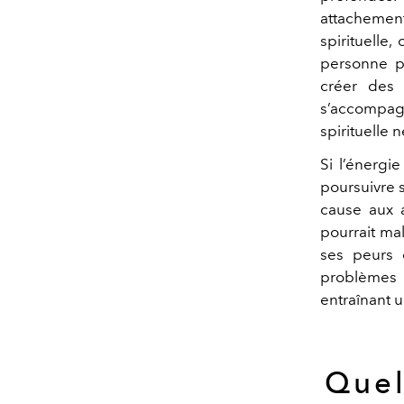
attachement
spirituelle,
personne pe
créer des 
s’accompagn
spirituelle 
Si l’énergi
poursuivre 
cause aux a
pourrait mal
ses peurs e
problèmes i
entraînant 
Quel