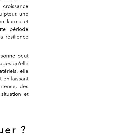
e croissance
lpteur, une
son karma et
tte période
a résilience
rsonne peut
ages qu’elle
ériels, elle
t en laissant
intense, des
situation et
uer ?