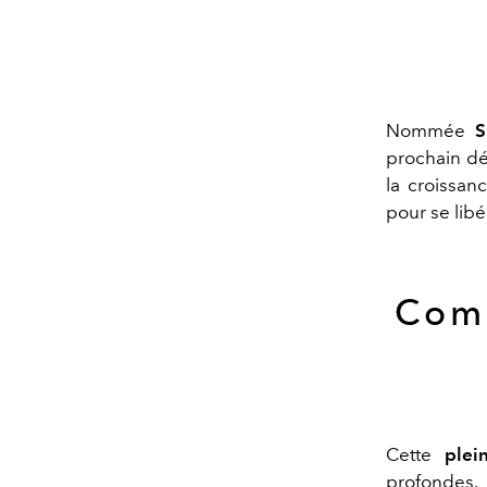
Nommée
S
prochain
dé
la croissan
pour se libé
Comm
Cette
plei
profondes.