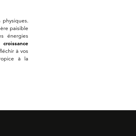
s physiques.
ère paisible
es énergies
a croissance
fléchir à vos
ropice à la