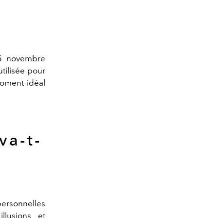
15 novembre
tilisée pour
moment idéal
va-t-
ersonnelles
llusions et