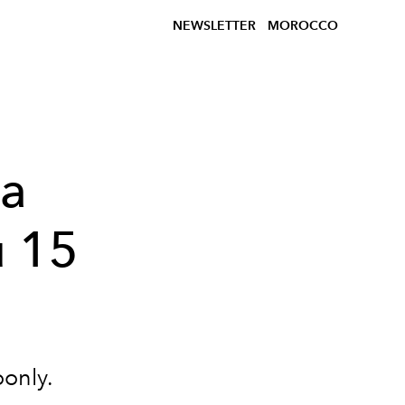
NEWSLETTER
MOROCCO
la
u 15
?
only
.