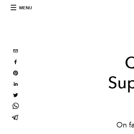
MENU
Q
Sup
On fa