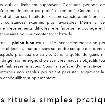
s qui les limitaient auparavant. C’est une période d
 où le moi intérieur est purifié et renforcé.
Comme un scu
ut affiner ses habitudes et son caractère, améliorer 
circonstances externes plus favorables. Même si ce
e d’événements difficiles, elle favorise le courage et l
nécessaires pour surmonter tout obstacle.
e de la
pleine lune
est utilisée inconsciemment, une pe
ses objectifs à tout prix, sans se rendre compte des domm
spects précieux de sa vie. Dans la quête de gains mat
 diriger son énergie, choisissant les mauvais objectifs tou
t faiblesses intactes. Sous la surface d’une activité 
nternes non résolus pourraient persister, aggravant la 
un déséquilibre supplémentaire.
s rituels simples pratiq