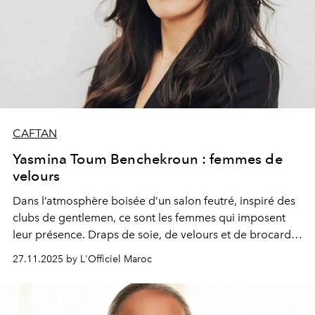
CAFTAN
Yasmina Toum Benchekroun : femmes de
velours
Dans l’atmosphère boisée d’un salon feutré, inspiré des
clubs de gentlemen, ce sont les femmes qui imposent
leur présence. Draps de soie, de velours et de brocards
somptueux, elles réinventent le boudoir en un espace de
27.11.2025 by L'Officiel Maroc
pouvoir et de confidences. Chaque caftan, travaillé de
broderies précieuses et de détails, raconte une histoire
de force et de sensualité. Ici, le mystère se mêle à la