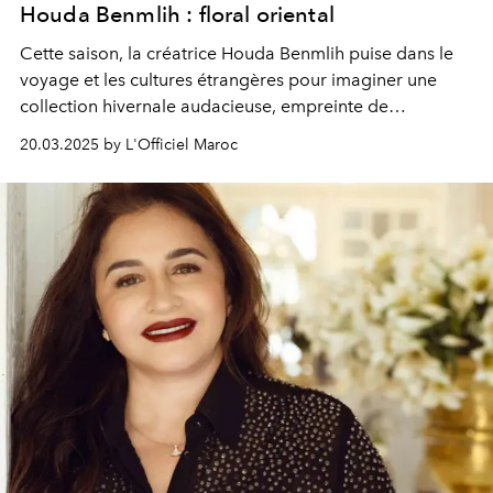
Houda Benmlih : floral oriental
Cette saison, la créatrice Houda Benmlih puise dans le
voyage et les cultures étrangères pour imaginer une
collection hivernale audacieuse, empreinte de
romantisme, inspirée par les formes et les couleurs de la
20.03.2025 by L'Officiel Maroc
nature, où les motifs loraux rencontrent les entrelacs
orientaux. Velours, drapés et lamés s'entremêlent
harmonieusement, tandis que le travail de maâlem,
sublimé par des cristaux, apporte la touche finale.