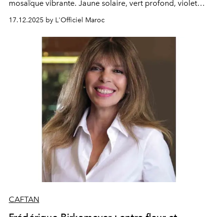
mosaïque vibrante. Jaune solaire, vert profond, violet
royal ou bleu azur, chaque couleur affirme sa force,
17.12.2025 by L'Officiel Maroc
jouant avec les perspectives, les matières et l’énergie de
l’extérieur. Entre élégance patrimoniale et audace
contemporaine, ces silhouettes composent un tableau
color block, où tradition et modernité dialoguent en
pleine lumière.
CAFTAN