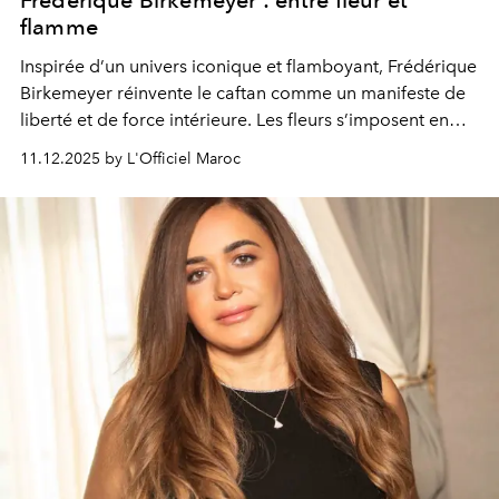
Frédérique Birkemeyer : entre fleur et
flamme
Inspirée d’un univers iconique et flamboyant, Frédérique
Birkemeyer réinvente le caftan comme un manifeste de
liberté et de force intérieure. Les fleurs s’imposent en
éclats chromatiques, les couleurs dialoguent avec les
11.12.2025 by L'Officiel Maroc
mouvements du corps, et chaque image devient un
instant suspendue, prise entre distorsion et intensité.
Plus qu’un vêtement, un hommage à la puissance des
femmes, à la poésie du textile
et à l’art de transformer la douleur en beauté.