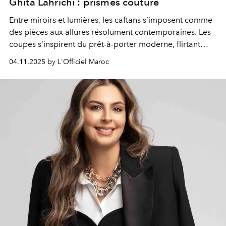
Ghita Lahrichi : prismes couture
Entre miroirs et lumières, les caftans s’imposent comme
des pièces aux allures résolument contemporaines. Les
coupes s’inspirent du prêt-à-porter moderne, flirtant
avec la fluidité des robes du soir et la structure du
04.11.2025 by L'Officiel Maroc
tailoring, tandis que broderies, perles et cristaux captent
chaque éclat. Dans ce jeu de reflets, la femme rayonne,
audacieuse et souveraine, sublimant un héritage
ancestral par une élégance avant-gardiste.