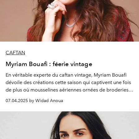
CAFTAN
Myriam Bouafi : féerie vintage
En véritable experte du caftan vintage, Myriam Bouafi
dévoile des créations cette saison qui captivent une fois
de plus où mousselines aériennes ornées de broderies
scintillantes, tissus en sequins sublimés par le zwak
07.04.2025 by Widad Anoua
maâlem, dentelles en patchwork et lamés aux franges
vaporeuses composent cet univers.