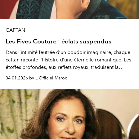
CAFTAN
Les Fives Couture : éclats suspendus
Dans l’intimité feutrée d’un boudoir imaginaire, chaque
caftan raconte l’histoire d’une éternelle romantique. Les
étoffes profondes, aux reflets royaux, traduisent la
passion contenue et les silences habités. Broderies fines,
04.01.2026 by L'Officiel Maroc
ors cuivrés et soies somptueuses deviennent le langage
secret d’une féminité souveraine, suspendue entre désirs
et romantisme.