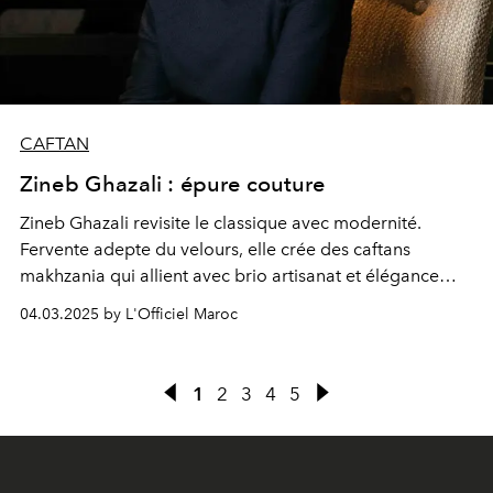
CAFTAN
Zineb Ghazali : épure couture
Zineb Ghazali revisite le classique avec modernité.
Fervente adepte du velours, elle crée des caftans
makhzania qui allient avec brio artisanat et élégance
intemporelle. Cet hiver, sa collection charme par son
04.03.2025 by L'Officiel Maroc
allure épurée, dévoilant en filigrane un travail fait main
d’une grande finesse.
1
2
3
4
5