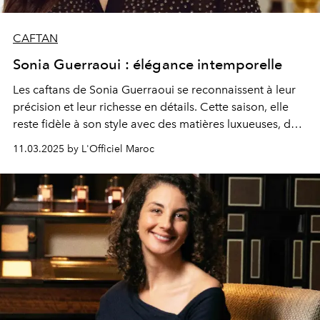
CAFTAN
Sonia Guerraoui : élégance intemporelle
Les caftans de Sonia Guerraoui se reconnaissent à leur
précision et leur richesse en détails. Cette saison, elle
reste fidèle à son style avec des matières luxueuses, des
coupes impeccables et des broderies raffinées. Ses
11.03.2025 by L'Officiel Maroc
créations, pensées pour durer, s'imposent comme de
véritables pièces d’héritage, transmises de mère en fille
avec le même soin qu’un bijou.