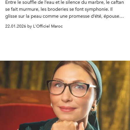
Entre le souffle de l’eau et le silence du marbre, le caftan
se fait murmure, les broderies se font symphonie. Il
glisse sur la peau comme une promesse d’été, épouse la
lumière, dialogue avec le végétal. Dans ce décor sculpté
22.01.2026 by L'Officiel Maroc
entre minéral et jardin, la féminité s’exprime en
apesanteur : libre, douce, infiniment contemporaine.