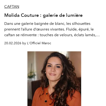
CAFTAN
Molida Couture : galerie de lumière
Dans une galerie baignée de blanc, les silhouettes
prennent l’allure d’œuvres vivantes. Fluide, épuré, le
caftan se réinvente : touches de velours, éclats lamés,
dentelle délicate, ceintures sculpturales. Entre tradition
20.02.2026 by L'Officiel Maroc
du maalem et lignes contemporaines, chaque pièce
devient une étude de style, un dialogue entre l’art, la
matière et le mouvement.