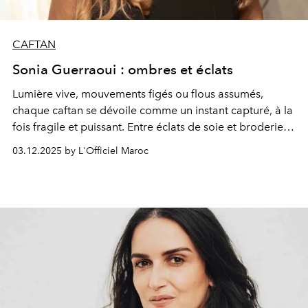
CAFTAN
Sonia Guerraoui : ombres et éclats
Lumière vive, mouvements figés ou flous assumés,
chaque caftan se dévoile comme un instant capturé, à la
fois fragile et puissant. Entre éclats de soie et broderies
de maître, la collection se dévoile comme un album de
03.12.2025 by L'Officiel Maroc
confidences. La femme se réinvente sous l’objectif, libre,
insaisissable et souveraine, saisie, comme par surprise,
dans l’intimité des chambres ou au détour d’un escalier.