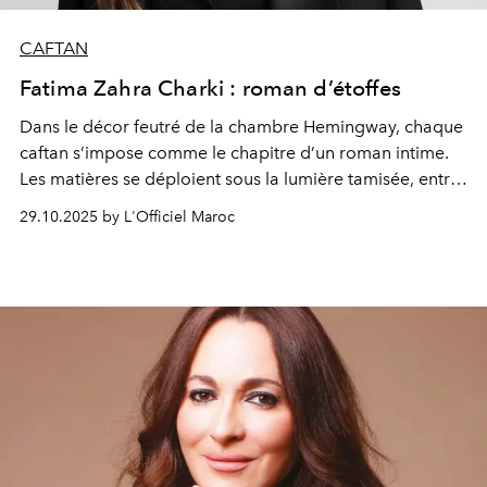
CAFTAN
Fatima Zahra Charki : roman d’étoffes
Dans le décor feutré de la chambre Hemingway, chaque
caftan s’impose comme le chapitre d’un roman intime.
Les matières se déploient sous la lumière tamisée, entre
velours dévoré, mousseline lamée et leurs jeux de
29.10.2025 by L'Officiel Maroc
transparence, travaillés par le savoir-faire des maâlem.
Ici, l’élégance dialogue avec la littérature, les silhouettes
se lisent comme des personnages de fiction, fortes,
mystérieuses et intemporelles, capturées dans un instant
suspendu.