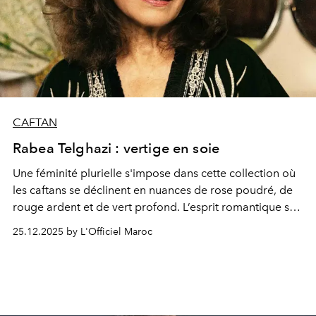
CAFTAN
Rabea Telghazi : vertige en soie
Une féminité plurielle s'impose dans cette collection où
les caftans se déclinent en nuances de rose poudré, de
rouge ardent et de vert profond. L’esprit romantique se
mêle à la force du maâlem, rappelant l’univers sensuel
25.12.2025 by L'Officiel Maroc
et onirique de Lolita Lempicka. Chaque silhouette oscille
entre innocence et puissance, entre délicatesse florale et
éclat précieux, incarnant une femme à la fois muse et
souveraine.