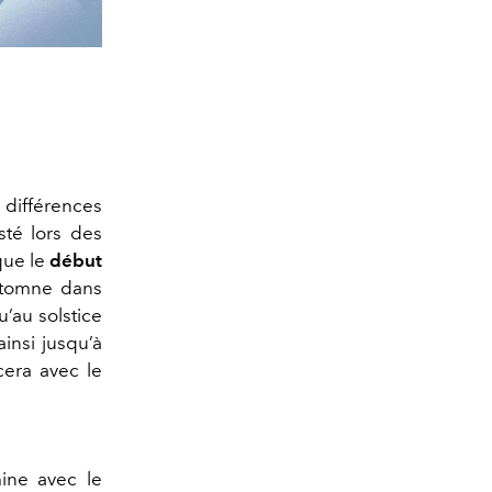
 différences
sté lors des
que le
début
automne dans
u’au solstice
ainsi jusqu’à
cera avec le
mine avec le