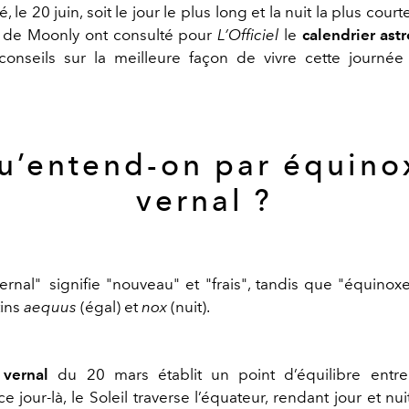
é, le 20 juin, soit le jour le plus long et la nuit la plus cour
s de
Moonly
ont consulté pour
L’Officiel
le
calendrier ast
 conseils sur la meilleure façon de vivre cette journée
u’entend-on par équino
vernal ?
ernal" signifie "nouveau" et "frais", tandis que "équinoxe
tins
aequus
(égal) et
nox
(nuit).
vernal
du 20 mars établit un point d’équilibre entre
ce jour-là, le Soleil traverse l’équateur, rendant jour et nu