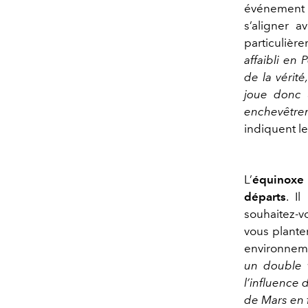
événement m
s’aligner a
particulièr
affaibli en
de la vérit
joue donc u
enchevêtrem
indiquent le
L’
équinoxe 
départs
. I
souhaitez-v
vous planter
environneme
un double 
l’influence 
de Mars en f