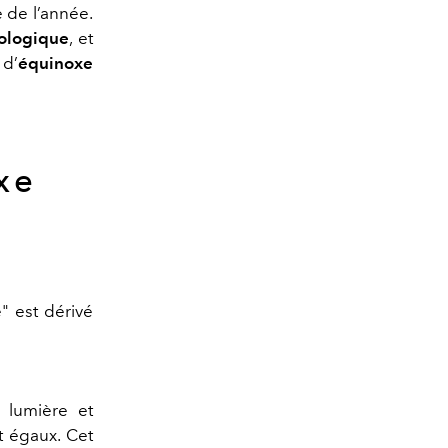
te de l’année.
rologique
, et
 d’
équinoxe
xe
" est dérivé
 lumière et
it égaux. Cet