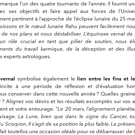
arque l’un des quatre tournants de l’année. Il fournit u
vec ses objectifs et faire appel aux forces de l’Unive
ement pertinent à l’approche de l’éclipse lunaire du 25 ma
 Poissons et le nœud lunaire Rahu peuvent facilement no
é, de nos plans et nous déstabiliser. L’équinoxe vernal de
n rôle crucial en tant que pilier de soutien, nous é
ents du travail karmique, de la déception et des illus
s experts astrologues.
vernal
symbolise également le
lien entre les fins et 
l incite à une période de réflexion et d’évaluation h
ous conserver dans cette nouvelle année ? Quelles graine
 ? Alignez vos désirs et les résultats escomptés sur vos a
nt et votre entourage.
"Le 20 mars, l’alignement planéta
visage. La Lune, bien que dans le signe du Cancer, t
du Scorpion. Il s’agit de sa position la plus faible. La prése
ait toutefois une occasion idéale pour se débarrasser de 