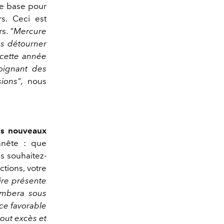
ne base pour
rs. Ceci est
rs.
"Mercure
us détourner
 cette année
loignant des
ions",
nous
les nouveaux
onnête : que
s souhaitez-
ctions, votre
ire présente
ombera sous
nce favorable
tout excès et