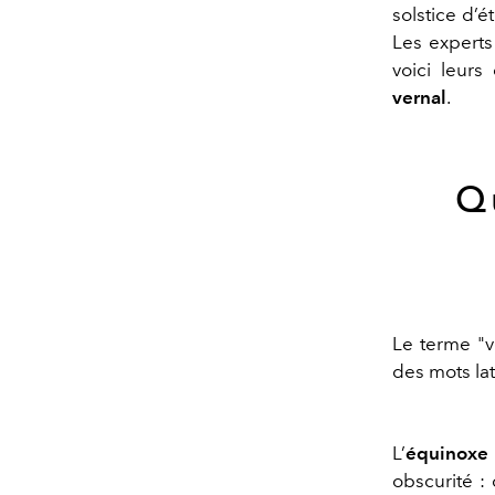
solstice d’ét
Les expert
voici leurs
vernal
.
Q
Le terme "v
des mots la
L’
équinoxe 
obscurité : 