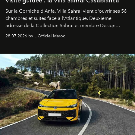
Visite guidée : la Villa Sahrai Casablanca
Sur la Corniche d'Anfa, Villa Sahrai vient d'ouvrir ses 56
chambres et suites face à l'Atlantique. Deuxième
adresse de la Collection Sahrai et membre Design
Hotels, ce boutique-hôtel cinq étoiles signé Christophe
28.07.2026 by L'Officiel Maroc
Pillet promet un lieu de vie complet. On y a déjeuné…
et
adoré
. Récit.