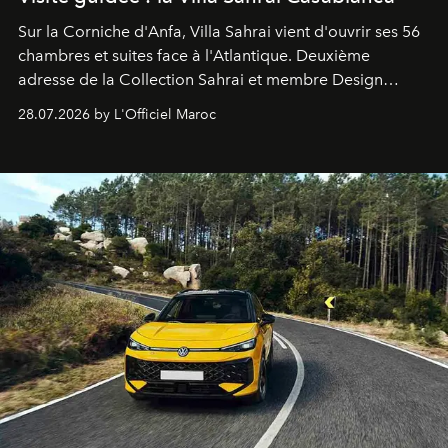
Sur la Corniche d'Anfa, Villa Sahrai vient d'ouvrir ses 56
chambres et suites face à l'Atlantique. Deuxième
adresse de la Collection Sahrai et membre Design
Hotels, ce boutique-hôtel cinq étoiles signé Christophe
28.07.2026 by L'Officiel Maroc
Pillet promet un lieu de vie complet. On y a déjeuné…
et
adoré
. Récit.