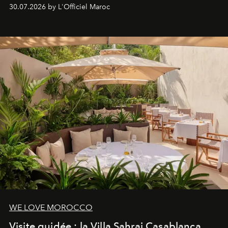
Lobby Bien-Être et Beauté, exclusivité mondiale en
30.07.2026 by L'Officiel Maroc
neuro-cosmétique, parcours thermal et studio dédié au
mouvement..l'adresse se refait une beauté dans son
entièreté, entre science des émotions et rituels
reposants.
WE LOVE MOROCCO
Visite guidée : la Villa Sahrai Casablanca