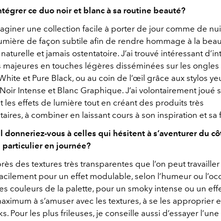
égrer ce duo noir et blanc à sa routine beauté?
maginer une collection facile à porter de jour comme de nuit
a lumière de façon subtile afin de rendre hommage à la bea
 naturelle et jamais ostentatoire. J’ai trouvé intéressant d’i
s majeures en touches légères disséminées sur les ongles 
White et Pure Black, ou au coin de l’œil grâce aux stylos ye
oir Intense et Blanc Graphique. J’ai volontairement joué s
t les effets de lumière tout en créant des produits très
res, à combiner en laissant cours à son inspiration et sa f
l donneriez-vous à celles qui hésitent à s’aventurer du cô
 particulier en journée?
près des textures très transparentes que l’on peut travaille
facilement pour un effet modulable, selon l’humeur ou l’oc
es couleurs de la palette, pour un smoky intense ou un eff
maximum à s’amuser avec les textures, à se les approprier e
s. Pour les plus frileuses, je conseille aussi d’essayer l’un