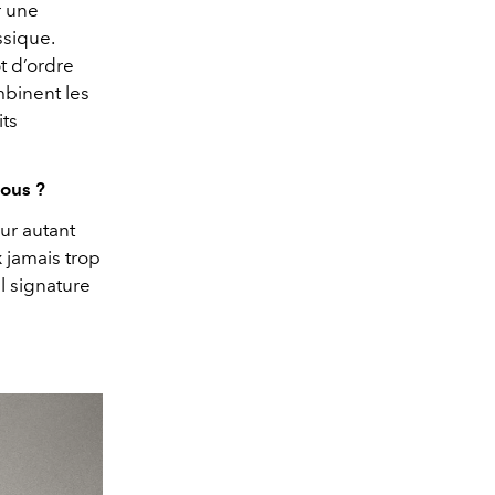
r une
ssique.
ot d’ordre
mbinent les
its
vous ?
our autant
x jamais trop
il signature