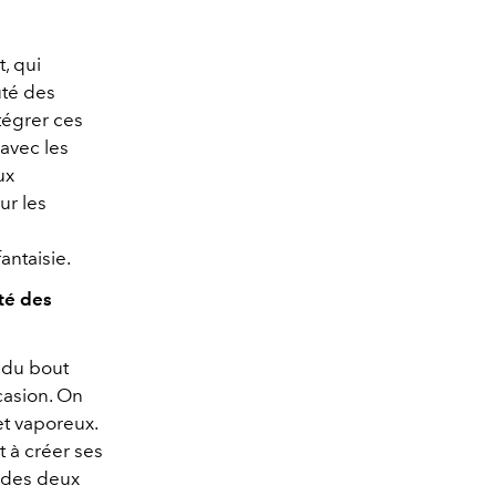
, qui
uté des
ntégrer ces
avec les
ux
ur les
antaisie.
té des
r du bout
casion. On
et vaporeux.
t à créer ses
e des deux