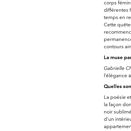
corps fémin
différentes
temps en re
Cette quête 
recommencer
permanence. 
contours ain
La muse par
Gabrielle C
l’élégance à
Quelles son
La poésie e
la façon dont
noir sublim
d’un intérie
appartemen