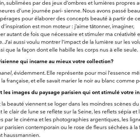
in, sublimées par des jeux d’ombres et lumières propres 
 heures d’une journée pari- sienne. Nous avons passé be
pérages pour élaborer des concepts beauté à partir de c
d’inspiration est mon moteur : j’aime tâtonner, imaginer,
 autant de fois que nécessaire et stimuler ma créativité 
J’ai aussi voulu montrer l’impact de la lumière sur les vol
si que la façon dont elle habille les corps nus à elle seule.
isienne qui incarne au mieux votre collection?
hanel
, évidemment. Elle représente pour moi l’essence m
 la française, et elle savait marier le noir au blanc comme 
t les images du paysage parisien qui ont stimulé votre in
t la beauté viennent se loger dans les moindres scènes du
 le clair de lune se reflète sur la Seine, les reflets sépia et
és par le cinéma et les photographies argentiques, les lig
ur parisien contemporain ou le rose de fleurs séchées à la
t haussmannien.