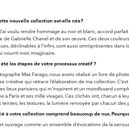
te nouvelle collection est-elle née?
J’ai voulu rendre hommage au noir et blanc, accord parfait
le de Gabrielle Chanel et de son œuvre. Ces deux couleur
s, déclinables à l’infini, sont aussi omniprésentes dans la
ui nourrit mon imaginaire.
 été les étapes de votre processus créatif ?
tographe Max Farago, nous avons réalisé un livre de photos
e créative qui retrace l’élaboration de ma collection. C’est 
s lieux parisiens qui m’inspirent et un moodboard compl
iée à Paris et ses mille visages. Ces clichés ont, chacun à le
es teintes, les textures, la lumière renvoyée par chacun des 
dié à votre collection comprend beaucoup de nus. Pourquo
cet ouvrage comme un ensemble d’évocations de la sensua