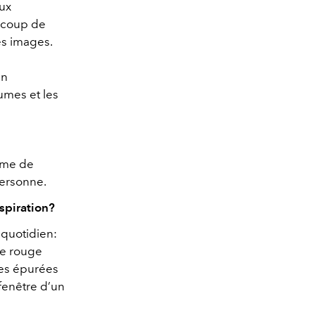
aux
aucoup de
es images.
en
umes et les
ême de
personne.
spiration?
 quotidien:
 le rouge
nes épurées
 fenêtre d’un