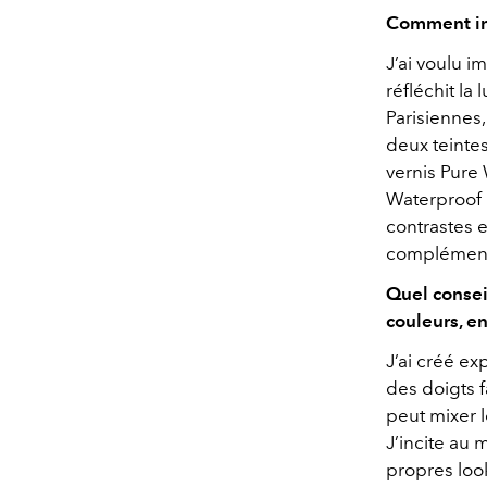
Comment int
J’ai voulu i
réfléchit l
Parisiennes,
deux teinte
vernis Pure 
Waterproof N
contrastes e
complémentai
Quel consei
couleurs, en
J’ai créé ex
des doigts 
peut mixer l
J’incite au 
propres look