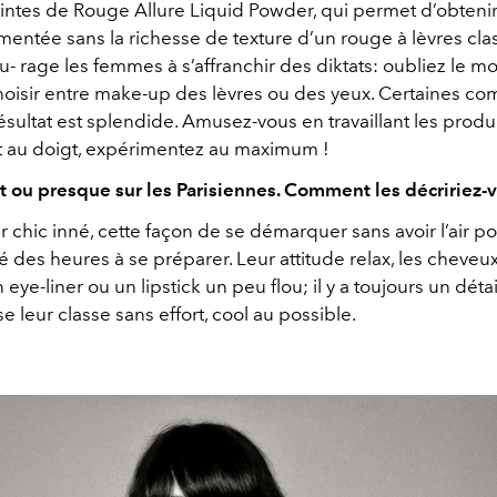
eintes de Rouge Allure Liquid Powder, qui permet d’obteni
mentée sans la richesse de texture d’un rouge à lèvres cla
ou- rage les femmes à s’affranchir des diktats: oubliez le m
choisir entre make-up des lèvres ou des yeux. Certaines co
résultat est splendide. Amusez-vous en travaillant les produ
 au doigt, expérimentez au maximum !
it ou presque sur les Parisiennes. Comment les décririez-
r chic inné, cette façon de se démarquer sans avoir l’air p
é des heures à se préparer. Leur attitude relax, les cheveu
 eye-liner ou un lipstick un peu flou; il y a toujours un déta
e leur classe sans effort, cool au possible.