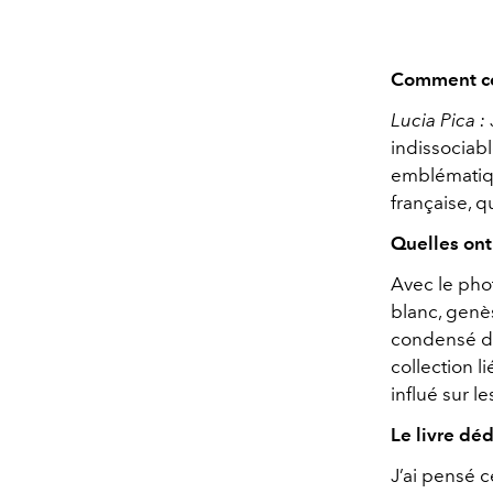
Comment cet
Lucia Pica :
indissociab
emblématique
française, q
Quelles ont
Avec le pho
blanc, genès
condensé de
collection l
influé sur l
Le livre dé
J’ai pensé 