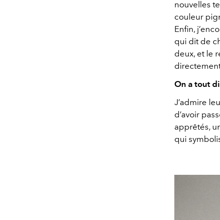
nouvelles t
couleur pig
Enfin, j’enc
qui dit de 
deux, et le 
directement
On a tout d
J’admire leu
d’avoir pass
apprêtés, un
qui symbolis