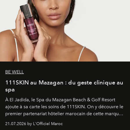
BE WELL
111SKIN au Mazagan : du geste clinique au
spa
À El Jadida, le Spa du Mazagan Beach & Golf Resort
ajoute à sa carte les soins de 111SKIN. On y découvre le
premier partenariat hôtelier marocain de cette marque
britannique, née dans un cabinet de chirurgie plastique
21.07.2026 by L'Officiel Maroc
londonien et construite depuis autour d'un actif breveté,