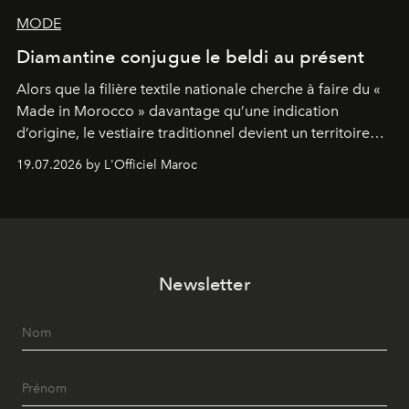
MODE
Diamantine conjugue le beldi au présent
Alors que la filière textile nationale cherche à faire du «
Made in Morocco » davantage qu’une indication
d’origine, le vestiaire traditionnel devient un territoire
d’expérimentation. Avec Néo Beldi, Diamantine en
19.07.2026 by L'Officiel Maroc
révise les proportions et les usages pour l’inscrire dans
le quotidien contemporain, sans effacer la culture du
vêtement dont il procède.
Newsletter