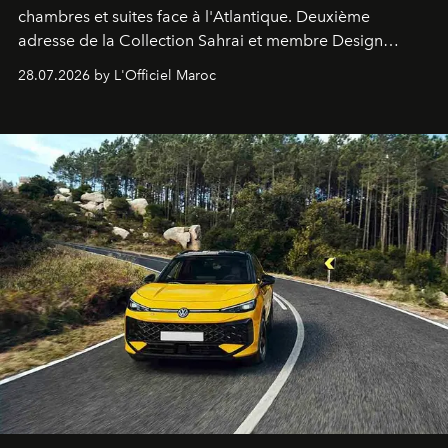
chambres et suites face à l'Atlantique. Deuxième
adresse de la Collection Sahrai et membre Design
Hotels, ce boutique-hôtel cinq étoiles signé Christophe
28.07.2026 by L'Officiel Maroc
Pillet promet un lieu de vie complet. On y a déjeuné…
et
adoré
. Récit.