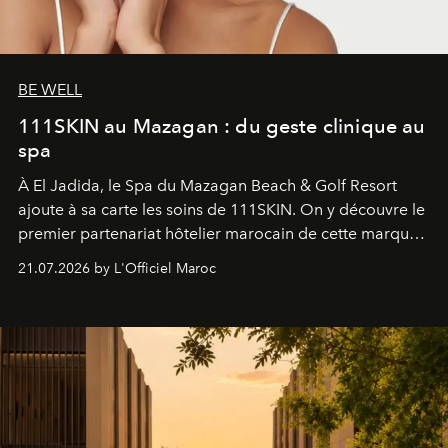
BE WELL
111SKIN au Mazagan : du geste clinique au
spa
À El Jadida, le Spa du Mazagan Beach & Golf Resort
ajoute à sa carte les soins de 111SKIN. On y découvre le
premier partenariat hôtelier marocain de cette marque
britannique, née dans un cabinet de chirurgie plastique
21.07.2026 by L'Officiel Maroc
londonien et construite depuis autour d'un actif breveté,
le complexe NAC Y2™.