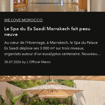
WE LOVE MOROCCO
Le Spa du Es Saadi Marrakech fait peau
neuve
Au cœur de l'Hivernage, à Marrakech, le Spa du Palace
Es Saadi déploie ses 3 000 m² sur trois niveaux,
organisés autour d'un eucalyptus centenaire. Nouveau
Lobby Bien-Être et Beauté, exclusivité mondiale en
30.07.2026 by L'Officiel Maroc
neuro-cosmétique, parcours thermal et studio dédié au
mouvement..l'adresse se refait une beauté dans son
entièreté, entre science des émotions et rituels
reposants.