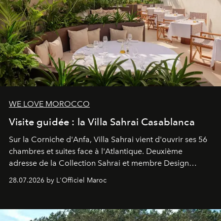
WE LOVE MOROCCO
Visite guidée : la Villa Sahrai Casablanca
Sur la Corniche d'Anfa, Villa Sahrai vient d'ouvrir ses 56
chambres et suites face à l'Atlantique. Deuxième
adresse de la Collection Sahrai et membre Design
Hotels, ce boutique-hôtel cinq étoiles signé Christophe
28.07.2026 by L'Officiel Maroc
Pillet promet un lieu de vie complet. On y a déjeuné…
et
adoré
. Récit.