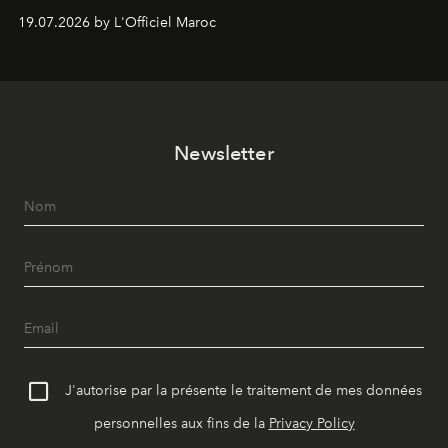
d’expérimentation. Avec Néo Beldi, Diamantine en
19.07.2026 by L'Officiel Maroc
révise les proportions et les usages pour l’inscrire dans
le quotidien contemporain, sans effacer la culture du
vêtement dont il procède.
Newsletter
J'autorise par la présente le traitement de mes données
personnelles aux fins de la
Privacy Policy