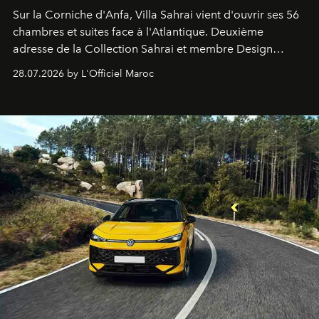
Sur la Corniche d'Anfa, Villa Sahrai vient d'ouvrir ses 56
chambres et suites face à l'Atlantique. Deuxième
adresse de la Collection Sahrai et membre Design
Hotels, ce boutique-hôtel cinq étoiles signé Christophe
28.07.2026 by L'Officiel Maroc
Pillet promet un lieu de vie complet. On y a déjeuné…
et
adoré
. Récit.