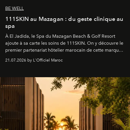
BE WELL
111SKIN au Mazagan : du geste clinique au
spa
À El Jadida, le Spa du Mazagan Beach & Golf Resort
ajoute à sa carte les soins de 111SKIN. On y découvre le
premier partenariat hôtelier marocain de cette marque
britannique, née dans un cabinet de chirurgie plastique
21.07.2026 by L'Officiel Maroc
londonien et construite depuis autour d'un actif breveté,
le complexe NAC Y2™.