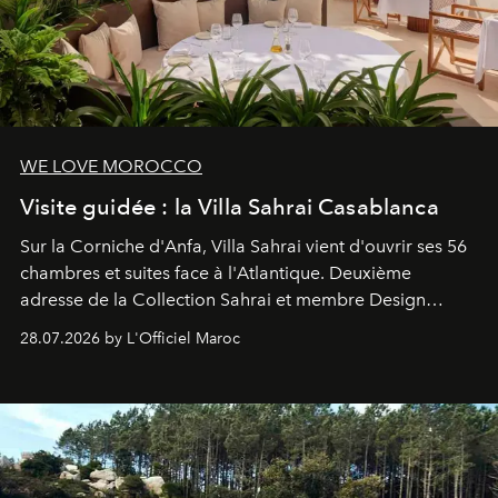
WE LOVE MOROCCO
Visite guidée : la Villa Sahrai Casablanca
Sur la Corniche d'Anfa, Villa Sahrai vient d'ouvrir ses 56
chambres et suites face à l'Atlantique. Deuxième
adresse de la Collection Sahrai et membre Design
Hotels, ce boutique-hôtel cinq étoiles signé Christophe
28.07.2026 by L'Officiel Maroc
Pillet promet un lieu de vie complet. On y a déjeuné…
et
adoré
. Récit.