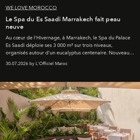
WE LOVE MOROCCO
Le Spa du Es Saadi Marrakech fait peau
neuve
Au cœur de l'Hivernage, à Marrakech, le Spa du Palace
Es Saadi déploie ses 3 000 m² sur trois niveaux,
organisés autour d'un eucalyptus centenaire. Nouveau
Lobby Bien-Être et Beauté, exclusivité mondiale en
30.07.2026 by L'Officiel Maroc
neuro-cosmétique, parcours thermal et studio dédié au
mouvement..l'adresse se refait une beauté dans son
entièreté, entre science des émotions et rituels
reposants.