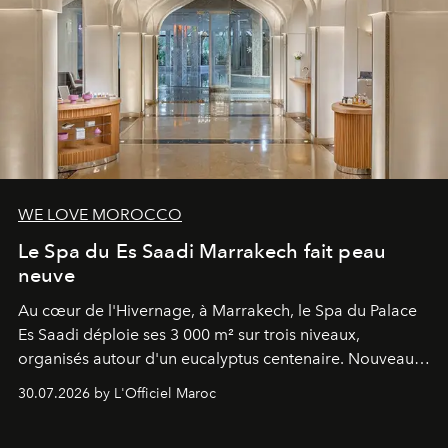
WE LOVE MOROCCO
Le Spa du Es Saadi Marrakech fait peau
neuve
Au cœur de l'Hivernage, à Marrakech, le Spa du Palace
Es Saadi déploie ses 3 000 m² sur trois niveaux,
organisés autour d'un eucalyptus centenaire. Nouveau
Lobby Bien-Être et Beauté, exclusivité mondiale en
30.07.2026 by L'Officiel Maroc
neuro-cosmétique, parcours thermal et studio dédié au
mouvement..l'adresse se refait une beauté dans son