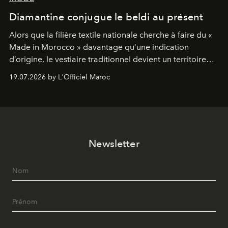
Diamantine conjugue le beldi au présent
Alors que la filière textile nationale cherche à faire du «
Made in Morocco » davantage qu’une indication
d’origine, le vestiaire traditionnel devient un territoire
d’expérimentation. Avec Néo Beldi, Diamantine en
19.07.2026 by L'Officiel Maroc
révise les proportions et les usages pour l’inscrire dans
le quotidien contemporain, sans effacer la culture du
vêtement dont il procède.
Newsletter