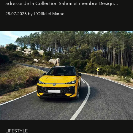
adresse de la Collection Sahrai et membre Design
Hotels, ce boutique-hôtel cinq étoiles signé Christophe
28.07.2026 by L'Officiel Maroc
Pillet promet un lieu de vie complet. On y a déjeuné…
et
adoré
. Récit.
LIFESTYLE