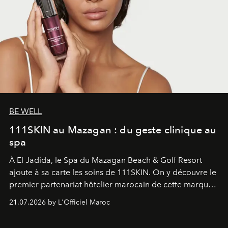
BE WELL
111SKIN au Mazagan : du geste clinique au
spa
À El Jadida, le Spa du Mazagan Beach & Golf Resort
ajoute à sa carte les soins de 111SKIN. On y découvre le
premier partenariat hôtelier marocain de cette marque
britannique, née dans un cabinet de chirurgie plastique
21.07.2026 by L'Officiel Maroc
londonien et construite depuis autour d'un actif breveté,
le complexe NAC Y2™.