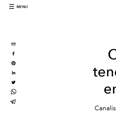
MENU
C
ten
e
Canalis