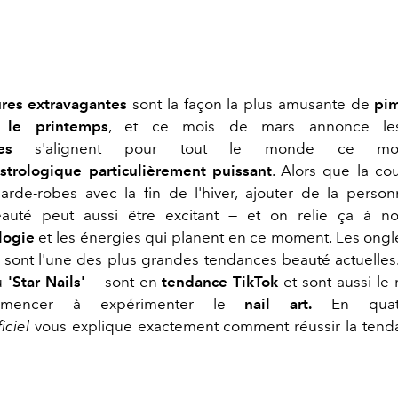
res extravagantes
sont la façon la plus amusante de
pim
 le printemps
, et ce mois de mars annonce les h
es
s'alignent pour tout le monde ce mois
strologique
particulièrement puissant
. Alors que la cou
rde-robes avec la fin de l'hiver, ajouter de la person
eauté peut aussi être excitant — et on relie ça à no
ologie
et les énergies qui planent en ce moment. Les ong
 sont l'une des plus grandes tendances beauté actuelles
u
'Star Nails'
— sont en
tendance TikTok
et sont aussi le
mencer à expérimenter le
nail art.
En quatr
iciel
vous explique exactement comment réussir la tend