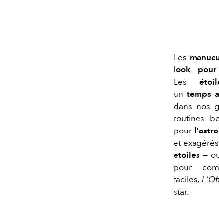
Les
manucu
look pour
Les
étoil
un
temps
a
dans nos ga
routines b
pour
l'astr
et exagérés
étoiles
— o
pour com
faciles,
L'Off
star.