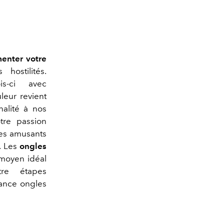
enter votre
ostilités.
-ci avec
leur revient
nalité à nos
tre passion
les amusants
. Les
ongles
 moyen idéal
e étapes
ance ongles