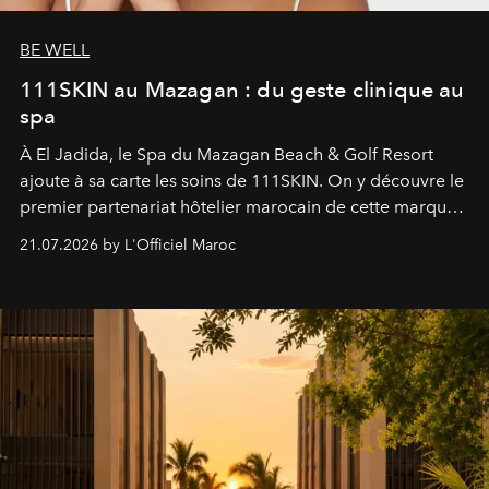
BE WELL
111SKIN au Mazagan : du geste clinique au
spa
À El Jadida, le Spa du Mazagan Beach & Golf Resort
ajoute à sa carte les soins de 111SKIN. On y découvre le
premier partenariat hôtelier marocain de cette marque
britannique, née dans un cabinet de chirurgie plastique
21.07.2026 by L'Officiel Maroc
londonien et construite depuis autour d'un actif breveté,
le complexe NAC Y2™.