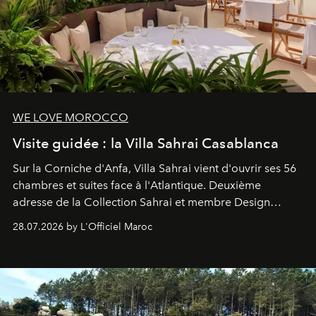
WE LOVE MOROCCO
Visite guidée : la Villa Sahrai Casablanca
Sur la Corniche d'Anfa, Villa Sahrai vient d'ouvrir ses 56
chambres et suites face à l'Atlantique. Deuxième
adresse de la Collection Sahrai et membre Design
Hotels, ce boutique-hôtel cinq étoiles signé Christophe
28.07.2026 by L'Officiel Maroc
Pillet promet un lieu de vie complet. On y a déjeuné…
et
adoré
. Récit.