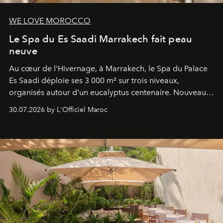
WE LOVE MOROCCO
Le Spa du Es Saadi Marrakech fait peau
neuve
Au cœur de l'Hivernage, à Marrakech, le Spa du Palace
Es Saadi déploie ses 3 000 m² sur trois niveaux,
organisés autour d'un eucalyptus centenaire. Nouveau
Lobby Bien-Être et Beauté, exclusivité mondiale en
30.07.2026 by L'Officiel Maroc
neuro-cosmétique, parcours thermal et studio dédié au
mouvement..l'adresse se refait une beauté dans son
entièreté, entre science des émotions et rituels
reposants.