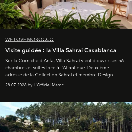
WE LOVE MOROCCO
Visite guidée : la Villa Sahrai Casablanca
Sur la Corniche d'Anfa, Villa Sahrai vient d'ouvrir ses 56
chambres et suites face à l'Atlantique. Deuxième
adresse de la Collection Sahrai et membre Design
Hotels, ce boutique-hôtel cinq étoiles signé Christophe
28.07.2026 by L'Officiel Maroc
Pillet promet un lieu de vie complet. On y a déjeuné…
et
adoré
. Récit.