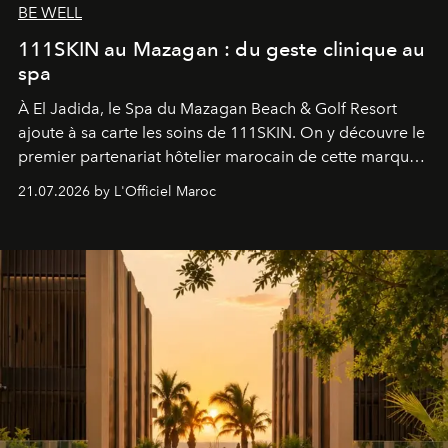
BE WELL
111SKIN au Mazagan : du geste clinique au
spa
À El Jadida, le Spa du Mazagan Beach & Golf Resort
ajoute à sa carte les soins de 111SKIN. On y découvre le
premier partenariat hôtelier marocain de cette marque
britannique, née dans un cabinet de chirurgie plastique
21.07.2026 by L'Officiel Maroc
londonien et construite depuis autour d'un actif breveté,
le complexe NAC Y2™.