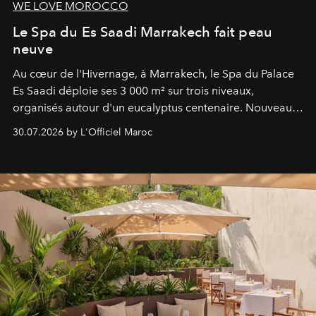
WE LOVE MOROCCO
Le Spa du Es Saadi Marrakech fait peau
neuve
Au cœur de l'Hivernage, à Marrakech, le Spa du Palace
Es Saadi déploie ses 3 000 m² sur trois niveaux,
organisés autour d'un eucalyptus centenaire. Nouveau
Lobby Bien-Être et Beauté, exclusivité mondiale en
30.07.2026 by L'Officiel Maroc
neuro-cosmétique, parcours thermal et studio dédié au
mouvement..l'adresse se refait une beauté dans son
entièreté, entre science des émotions et rituels
reposants.