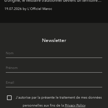
d’origine, le vestiaire traditionnel devient un territoire
d’expérimentation. Avec Néo Beldi, Diamantine en
19.07.2026 by L'Officiel Maroc
révise les proportions et les usages pour l’inscrire dans
le quotidien contemporain, sans effacer la culture du
vêtement dont il procède.
Newsletter
J'autorise par la présente le traitement de mes données
personnelles aux fins de la
Privacy Policy