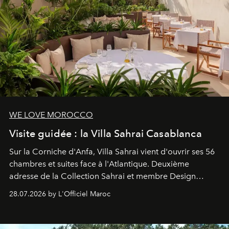
WE LOVE MOROCCO
Visite guidée : la Villa Sahrai Casablanca
Sur la Corniche d'Anfa, Villa Sahrai vient d'ouvrir ses 56
chambres et suites face à l'Atlantique. Deuxième
adresse de la Collection Sahrai et membre Design
Hotels, ce boutique-hôtel cinq étoiles signé Christophe
28.07.2026 by L'Officiel Maroc
Pillet promet un lieu de vie complet. On y a déjeuné…
et
adoré
. Récit.