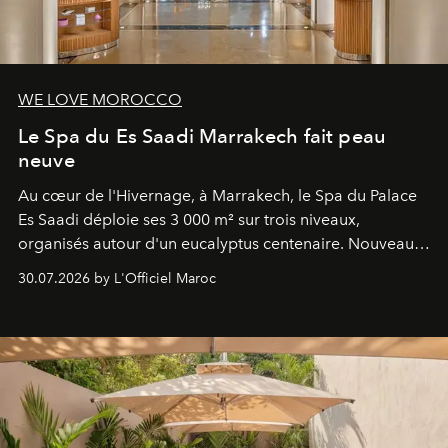
WE LOVE MOROCCO
Le Spa du Es Saadi Marrakech fait peau
neuve
Au cœur de l'Hivernage, à Marrakech, le Spa du Palace
Es Saadi déploie ses 3 000 m² sur trois niveaux,
organisés autour d'un eucalyptus centenaire. Nouveau
Lobby Bien-Être et Beauté, exclusivité mondiale en
30.07.2026 by L'Officiel Maroc
neuro-cosmétique, parcours thermal et studio dédié au
mouvement..l'adresse se refait une beauté dans son
entièreté, entre science des émotions et rituels
reposants.