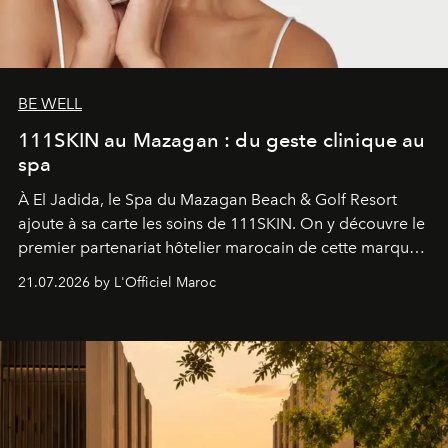
BE WELL
111SKIN au Mazagan : du geste clinique au
spa
À El Jadida, le Spa du Mazagan Beach & Golf Resort
ajoute à sa carte les soins de 111SKIN. On y découvre le
premier partenariat hôtelier marocain de cette marque
britannique, née dans un cabinet de chirurgie plastique
21.07.2026 by L'Officiel Maroc
londonien et construite depuis autour d'un actif breveté,
le complexe NAC Y2™.