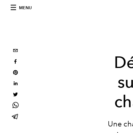
MENU
Dé
su
ch
Une cha