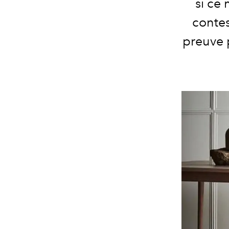
si ce 
contes
preuve 