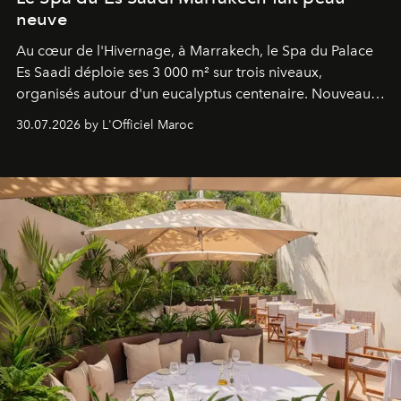
neuve
Au cœur de l'Hivernage, à Marrakech, le Spa du Palace
Es Saadi déploie ses 3 000 m² sur trois niveaux,
organisés autour d'un eucalyptus centenaire. Nouveau
Lobby Bien-Être et Beauté, exclusivité mondiale en
30.07.2026 by L'Officiel Maroc
neuro-cosmétique, parcours thermal et studio dédié au
mouvement..l'adresse se refait une beauté dans son
entièreté, entre science des émotions et rituels
reposants.