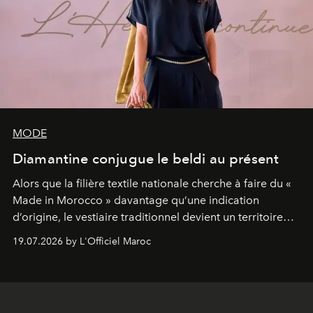
MODE
Diamantine conjugue le beldi au présent
Alors que la filière textile nationale cherche à faire du «
Made in Morocco » davantage qu’une indication
d’origine, le vestiaire traditionnel devient un territoire
d’expérimentation. Avec Néo Beldi, Diamantine en
19.07.2026 by L'Officiel Maroc
révise les proportions et les usages pour l’inscrire dans
le quotidien contemporain, sans effacer la culture du
vêtement dont il procède.