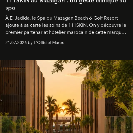
111SKIN au Mazagan : du geste clinique au
spa
À El Jadida, le Spa du Mazagan Beach & Golf Resort
ajoute à sa carte les soins de 111SKIN. On y découvre le
premier partenariat hôtelier marocain de cette marque
britannique, née dans un cabinet de chirurgie plastique
21.07.2026 by L'Officiel Maroc
londonien et construite depuis autour d'un actif breveté,
le complexe NAC Y2™.