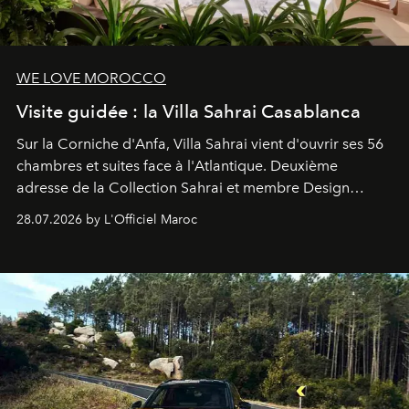
WE LOVE MOROCCO
Visite guidée : la Villa Sahrai Casablanca
Sur la Corniche d'Anfa, Villa Sahrai vient d'ouvrir ses 56
chambres et suites face à l'Atlantique. Deuxième
adresse de la Collection Sahrai et membre Design
Hotels, ce boutique-hôtel cinq étoiles signé Christophe
28.07.2026 by L'Officiel Maroc
Pillet promet un lieu de vie complet. On y a déjeuné…
et
adoré
. Récit.