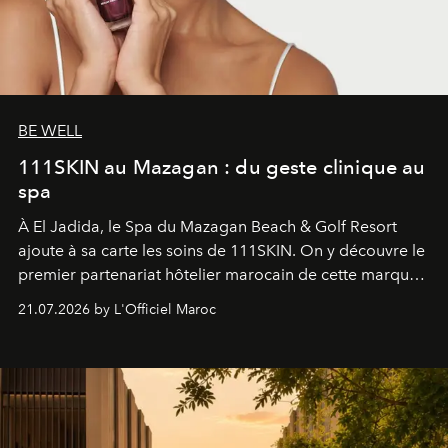
BE WELL
111SKIN au Mazagan : du geste clinique au
spa
À El Jadida, le Spa du Mazagan Beach & Golf Resort
ajoute à sa carte les soins de 111SKIN. On y découvre le
premier partenariat hôtelier marocain de cette marque
britannique, née dans un cabinet de chirurgie plastique
21.07.2026 by L'Officiel Maroc
londonien et construite depuis autour d'un actif breveté,
le complexe NAC Y2™.