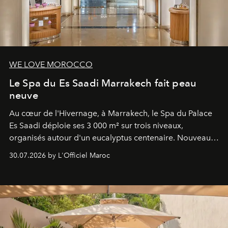
WE LOVE MOROCCO
Le Spa du Es Saadi Marrakech fait peau
neuve
Au cœur de l'Hivernage, à Marrakech, le Spa du Palace
Es Saadi déploie ses 3 000 m² sur trois niveaux,
organisés autour d'un eucalyptus centenaire. Nouveau
Lobby Bien-Être et Beauté, exclusivité mondiale en
30.07.2026 by L'Officiel Maroc
neuro-cosmétique, parcours thermal et studio dédié au
mouvement..l'adresse se refait une beauté dans son
entièreté, entre science des émotions et rituels
reposants.