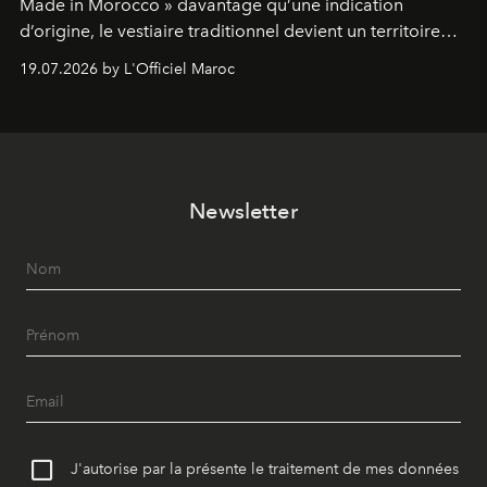
Made in Morocco » davantage qu’une indication
d’origine, le vestiaire traditionnel devient un territoire
d’expérimentation. Avec Néo Beldi, Diamantine en
19.07.2026 by L'Officiel Maroc
révise les proportions et les usages pour l’inscrire dans
le quotidien contemporain, sans effacer la culture du
vêtement dont il procède.
Newsletter
J'autorise par la présente le traitement de mes données