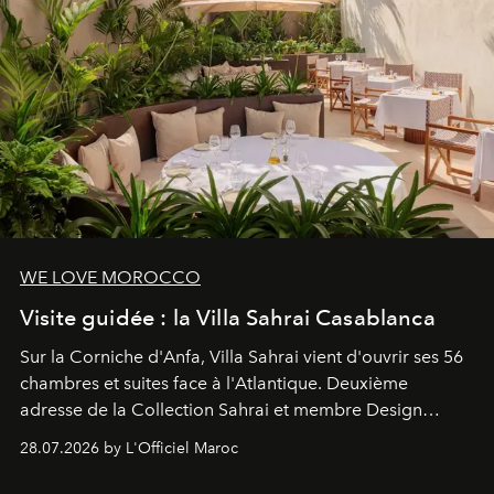
WE LOVE MOROCCO
Visite guidée : la Villa Sahrai Casablanca
Sur la Corniche d'Anfa, Villa Sahrai vient d'ouvrir ses 56
chambres et suites face à l'Atlantique. Deuxième
adresse de la Collection Sahrai et membre Design
Hotels, ce boutique-hôtel cinq étoiles signé Christophe
28.07.2026 by L'Officiel Maroc
Pillet promet un lieu de vie complet. On y a déjeuné…
et
adoré
. Récit.