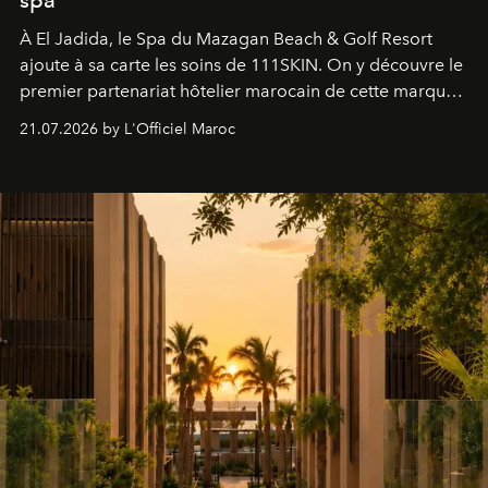
À El Jadida, le Spa du Mazagan Beach & Golf Resort
ajoute à sa carte les soins de 111SKIN. On y découvre le
premier partenariat hôtelier marocain de cette marque
britannique, née dans un cabinet de chirurgie plastique
21.07.2026 by L'Officiel Maroc
londonien et construite depuis autour d'un actif breveté,
le complexe NAC Y2™.