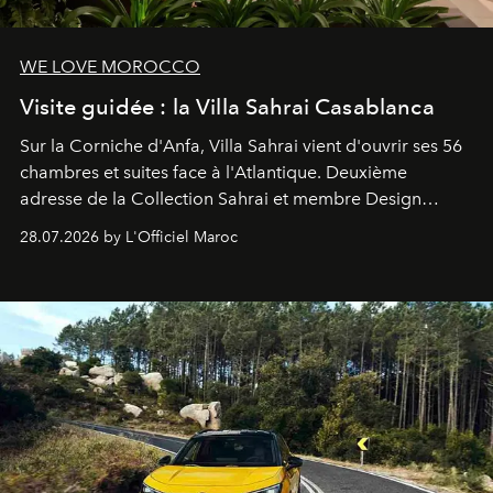
WE LOVE MOROCCO
Visite guidée : la Villa Sahrai Casablanca
Sur la Corniche d'Anfa, Villa Sahrai vient d'ouvrir ses 56
chambres et suites face à l'Atlantique. Deuxième
adresse de la Collection Sahrai et membre Design
Hotels, ce boutique-hôtel cinq étoiles signé Christophe
28.07.2026 by L'Officiel Maroc
Pillet promet un lieu de vie complet. On y a déjeuné…
et
adoré
. Récit.