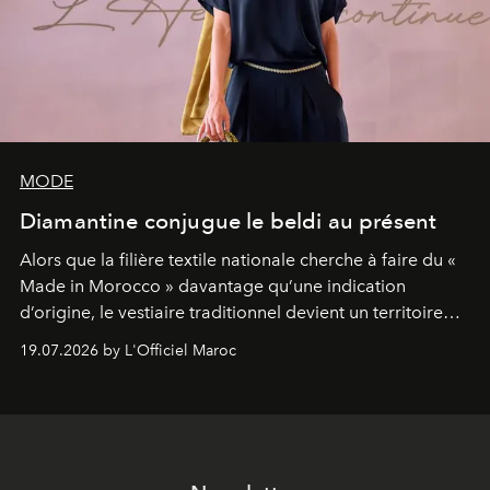
MODE
Diamantine conjugue le beldi au présent
Alors que la filière textile nationale cherche à faire du «
Made in Morocco » davantage qu’une indication
d’origine, le vestiaire traditionnel devient un territoire
d’expérimentation. Avec Néo Beldi, Diamantine en
19.07.2026 by L'Officiel Maroc
révise les proportions et les usages pour l’inscrire dans
le quotidien contemporain, sans effacer la culture du
vêtement dont il procède.