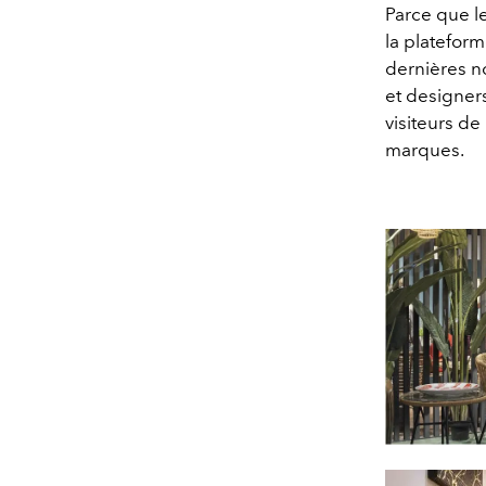
Parce que l
la platefo
dernières no
et designers
visiteurs de
marques.