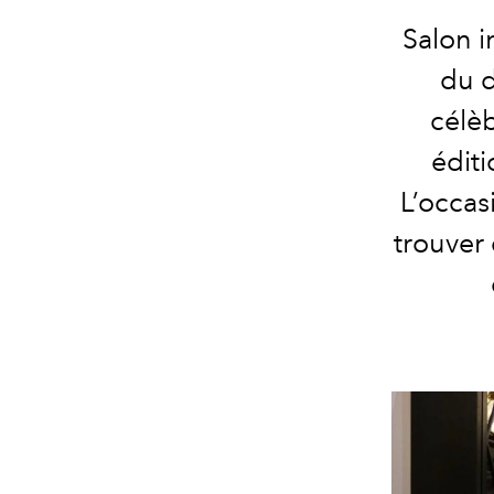
Salon i
du 
célèb
éditi
L’occas
trouver