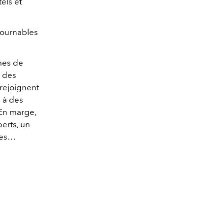
els et
tournables
mes de
n des
rejoignent
 à des
 En marge,
erts, un
ées…