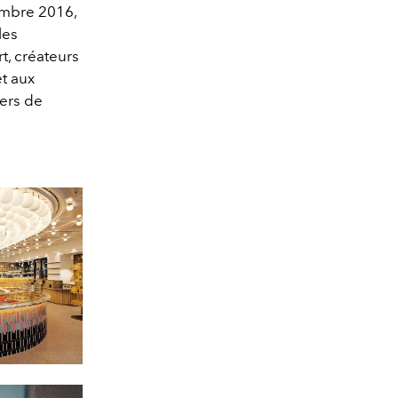
embre 2016,
les
t, créateurs
et aux
iers de