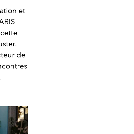
ation et
ARIS
 cette
uster.
cteur de
ncontres
.