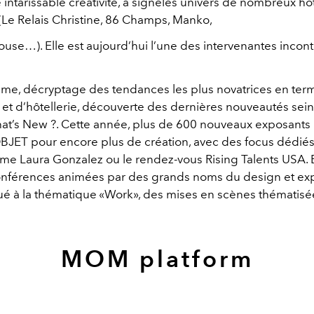
intarissable créativité, a signéles univers de nombreux hôt
 (Le Relais Christine, 86 Champs, Manko,
ouse…). Elle est aujourd’hui l’une des intervenantes incon
e, décryptage des tendances les plus novatrices en ter
n et d’hôtellerie, découverte des dernières nouveautés sei
t’s New ?. Cette année, plus de 600 nouveaux exposants 
T pour encore plus de création, avec des focus dédiés
mme Laura Gonzalez ou le rendez-vous Rising Talents USA.
onférences animées par des grands noms du design et exp
ué à la thématique «Work», des mises en scènes thématis
MOM platform