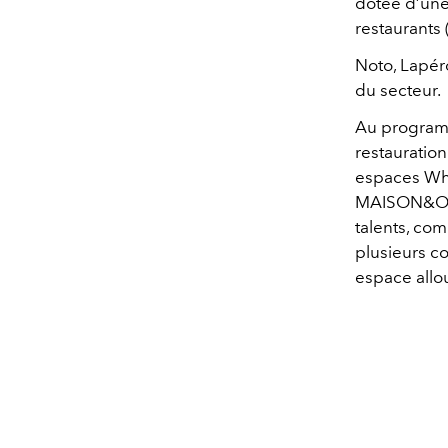
dotée d’une 
restaurants
Noto, Lapér
du secteur.
Au programm
restauratio
espaces Wha
MAISON&OBJE
talents, co
plusieurs c
espace allo