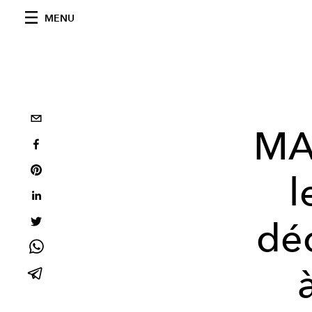
MENU
MA
l
déc