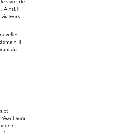
e vivre, de
Ainsi, il
visiteurs
nouvelles
demain. Il
teurs du
s et
e Year Laura
itecte,