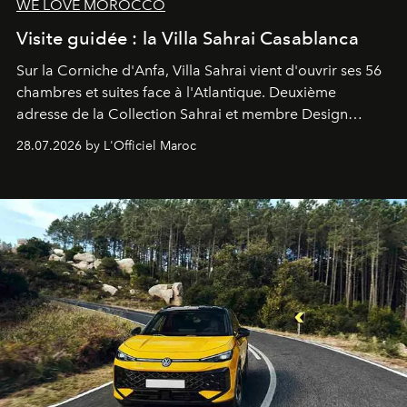
WE LOVE MOROCCO
Visite guidée : la Villa Sahrai Casablanca
Sur la Corniche d'Anfa, Villa Sahrai vient d'ouvrir ses 56
chambres et suites face à l'Atlantique. Deuxième
adresse de la Collection Sahrai et membre Design
Hotels, ce boutique-hôtel cinq étoiles signé Christophe
28.07.2026 by L'Officiel Maroc
Pillet promet un lieu de vie complet. On y a déjeuné…
et
adoré
. Récit.