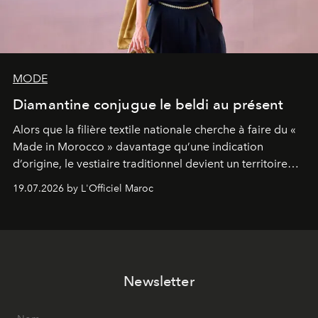
MODE
Diamantine conjugue le beldi au présent
Alors que la filière textile nationale cherche à faire du «
Made in Morocco » davantage qu’une indication
d’origine, le vestiaire traditionnel devient un territoire
d’expérimentation. Avec Néo Beldi, Diamantine en
19.07.2026 by L'Officiel Maroc
révise les proportions et les usages pour l’inscrire dans
le quotidien contemporain, sans effacer la culture du
vêtement dont il procède.
Newsletter