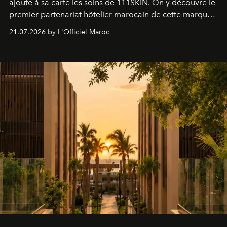
ajoute à sa carte les soins de 111SKIN. On y découvre le
premier partenariat hôtelier marocain de cette marque
britannique, née dans un cabinet de chirurgie plastique
21.07.2026 by L'Officiel Maroc
londonien et construite depuis autour d'un actif breveté,
le complexe NAC Y2™.