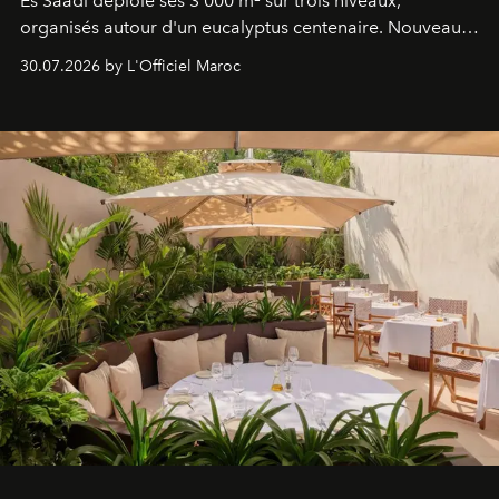
Es Saadi déploie ses 3 000 m² sur trois niveaux,
organisés autour d'un eucalyptus centenaire. Nouveau
Lobby Bien-Être et Beauté, exclusivité mondiale en
30.07.2026 by L'Officiel Maroc
neuro-cosmétique, parcours thermal et studio dédié au
mouvement..l'adresse se refait une beauté dans son
entièreté, entre science des émotions et rituels
reposants.