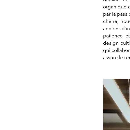
organique a
par la passi
chêne, nouv
années d’in
patience et
design cult
qui collabo
assure le re