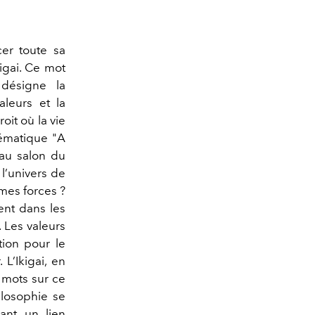
er toute sa
igai. Ce mot
 désigne la
aleurs et la
oit où la vie
hématique "A
 au salon du
l’univers de
mes forces ?
ent dans les
 Les valeurs
tion pour le
L’Ikigai, en
s mots sur ce
ilosophie se
ant un lien