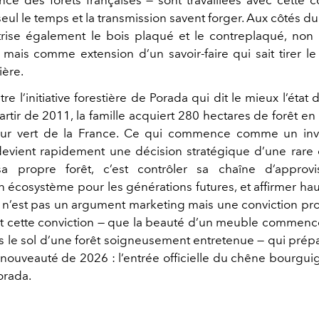
ce des forêts françaises — sont travaillées avec cette 
eul le temps et la transmission savent forger. Aux côtés du
trise également le bois plaqué et le contreplaqué, no
mais comme extension d’un savoir-faire qui sait tirer le
ère.
tre l’initiative forestière de Porada qui dit le mieux l’état d
artir de 2011, la famille acquiert 280 hectares de forêt e
ur vert de la France. Ce qui commence comme un inv
evient rapidement une décision stratégique d’une rare
a propre forêt, c’est contrôler sa chaîne d’approvi
 écosystème pour les générations futures, et affirmer hau
té n’est pas un argument marketing mais une conviction pro
 cette conviction — que la beauté d’un meuble commenc
ans le sol d’une forêt soigneusement entretenue — qui prépa
 nouveauté de 2026 : l’entrée officielle du chêne bourgui
orada.