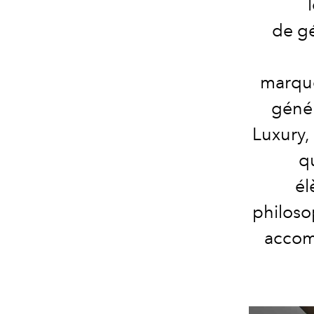
de gé
marque
génér
Luxury, 
q
él
philoso
accomp