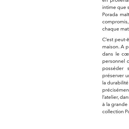
en provenan
intime que s
Porada maî
compromis, 
chaque mati
C’est peut-ê
maison. A p
dans le cœ
personnel d
posséder s
préserver un
la durabili
précisément
l’atelier, d
à la grande
collection P