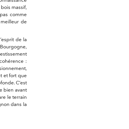
connaissance
 bois massif,
n pas comme
 meilleur de
’esprit de la
n Bourgogne,
estissement
 cohérence :
sionnement,
t et fort que
fonde. C’est
e bien avant
re le terrain
gnon dans la