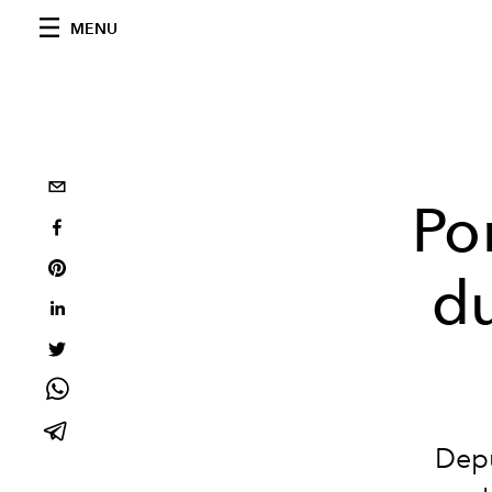
MENU
Po
du
Depu