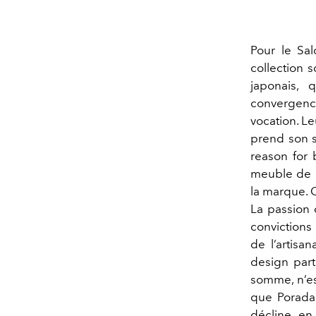
Pour le Sa
collection 
japonais, 
convergence
vocation. Le
prend son s
reason for 
meuble de 
la marque. 
La passion 
convictions
de l’artisa
design part
somme, n’est
que Porada 
décline en