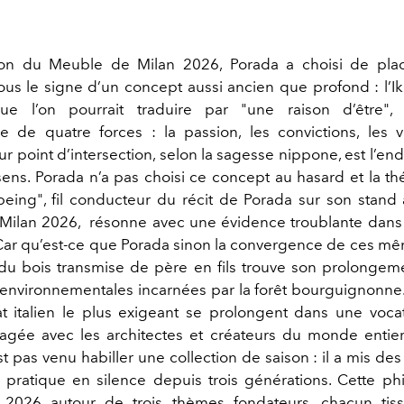
lon du Meuble de Milan 2026, Porada a choisi de plac
sous le signe d’un concept aussi ancien que profond : l’Ik
que l’on pourrait traduire par "une raison d’être",
 de quatre forces : la passion, les convictions, les v
ur point d’intersection, selon la sagesse nippone, est l’endr
ens. Porada n’a pas choisi ce concept au hasard et la t
being", fil conducteur du récit de Porada sur son stand
Milan 2026,
résonne avec une évidence troublante dans 
Car qu’est-ce que Porada sinon la convergence de ces mê
du bois transmise de père en fils trouve son prolongem
 environnementales incarnées par la forêt bourguignonne.
nat italien le plus exigeant se prolongent dans une voca
agée avec les architectes et créateurs du monde entier. 
 pas venu habiller une collection de saison : il a mis de
pratique en silence depuis trois générations. Cette ph
 2026 autour de trois thèmes fondateurs, chacun tiss