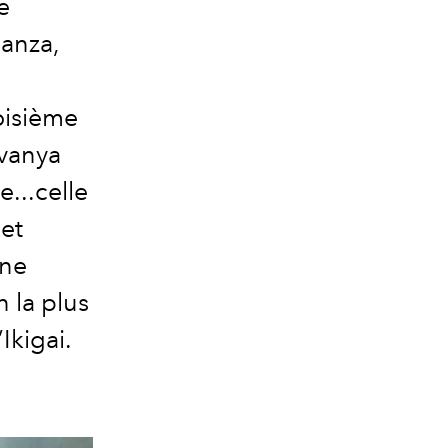
e
ianza,
oisième
ivanya
e...celle
et
Une
 la plus
Ikigai.