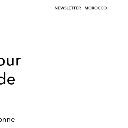
NEWSLETTER
MOROCCO
our
 de
çonne