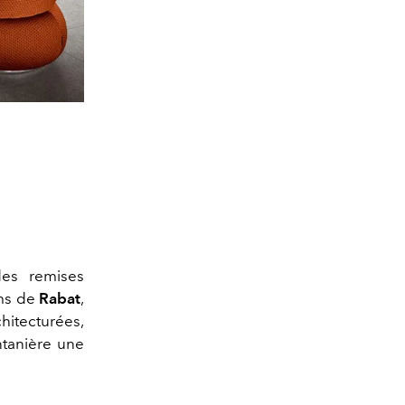
es remises
oms de
Rabat
,
hitecturées,
ntanière une