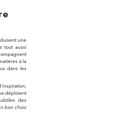
re
aduisent une
s tout aussi
compagnent
atières à la
us dans les
inspiration,
se déploient
ubtiles des
’un bon choix