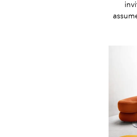
inv
assumée