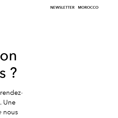
NEWSLETTER
MOROCCO
 on
s ?
 rendez-
s. Une
e
nous