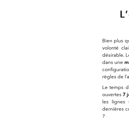
L
Bien plus q
volonté cla
désirable. L
dans une
m
configurat
règles de l’a
Le temps de
ouvertes
7 
les lignes
dernières co
?