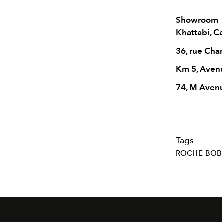
Showroom R
Khattabi, C
36, rue Cha
Km 5, Aven
74, M Avenu
Tags
ROCHE-BOB