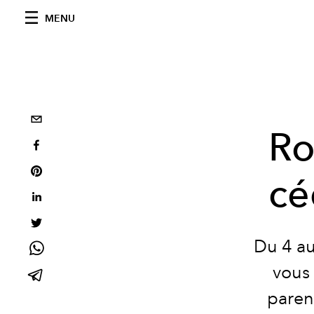
MENU
Ro
cé
Du 4 au
vous 
paren