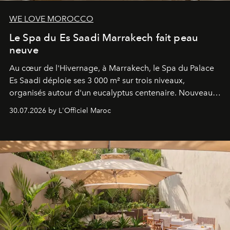
WE LOVE MOROCCO
Le Spa du Es Saadi Marrakech fait peau
neuve
Au cœur de l'Hivernage, à Marrakech, le Spa du Palace
Es Saadi déploie ses 3 000 m² sur trois niveaux,
organisés autour d'un eucalyptus centenaire. Nouveau
Lobby Bien-Être et Beauté, exclusivité mondiale en
30.07.2026 by L'Officiel Maroc
neuro-cosmétique, parcours thermal et studio dédié au
mouvement..l'adresse se refait une beauté dans son
entièreté, entre science des émotions et rituels
reposants.