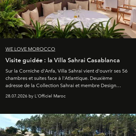
WE LOVE MOROCCO
Visite guidée : la Villa Sahrai Casablanca
Sur la Corniche d'Anfa, Villa Sahrai vient d'ouvrir ses 56
chambres et suites face à l'Atlantique. Deuxième
adresse de la Collection Sahrai et membre Design
Hotels, ce boutique-hôtel cinq étoiles signé Christophe
28.07.2026 by L'Officiel Maroc
Pillet promet un lieu de vie complet. On y a déjeuné…
et
adoré
. Récit.