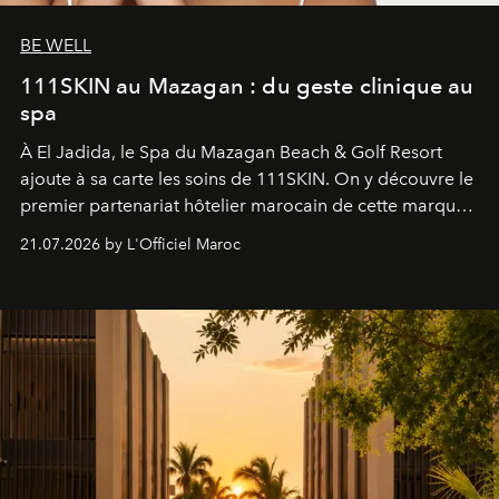
BE WELL
111SKIN au Mazagan : du geste clinique au
spa
À El Jadida, le Spa du Mazagan Beach & Golf Resort
ajoute à sa carte les soins de 111SKIN. On y découvre le
premier partenariat hôtelier marocain de cette marque
britannique, née dans un cabinet de chirurgie plastique
21.07.2026 by L'Officiel Maroc
londonien et construite depuis autour d'un actif breveté,
le complexe NAC Y2™.