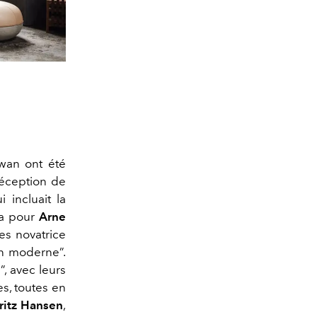
Swan ont été
réception de
 incluait la
ua pour
Arne
es novatrice
din moderne”.
”, avec leurs
s, toutes en
ritz Hansen
,