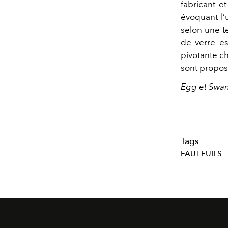
fabricant e
évoquant l’
selon une t
de verre e
pivotante c
sont propos
Egg et Swan
Tags
FAUTEUILS