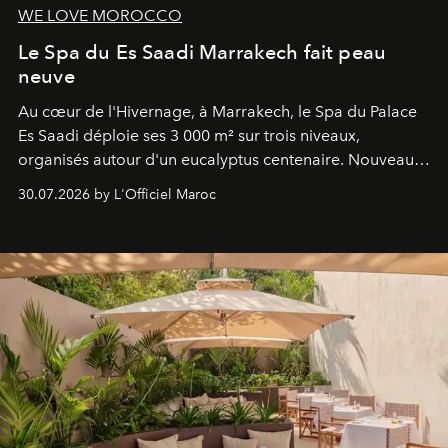
WE LOVE MOROCCO
Le Spa du Es Saadi Marrakech fait peau
neuve
Au cœur de l'Hivernage, à Marrakech, le Spa du Palace
Es Saadi déploie ses 3 000 m² sur trois niveaux,
organisés autour d'un eucalyptus centenaire. Nouveau
Lobby Bien-Être et Beauté, exclusivité mondiale en
30.07.2026 by L'Officiel Maroc
neuro-cosmétique, parcours thermal et studio dédié au
mouvement..l'adresse se refait une beauté dans son
entièreté, entre science des émotions et rituels
reposants.