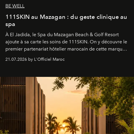
BE WELL
111SKIN au Mazagan : du geste clinique au
spa
À El Jadida, le Spa du Mazagan Beach & Golf Resort
ajoute à sa carte les soins de 111SKIN. On y découvre le
premier partenariat hôtelier marocain de cette marque
britannique, née dans un cabinet de chirurgie plastique
21.07.2026 by L'Officiel Maroc
londonien et construite depuis autour d'un actif breveté,
le complexe NAC Y2™.