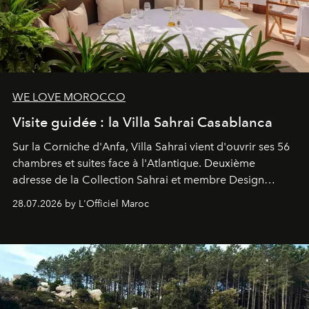
WE LOVE MOROCCO
Visite guidée : la Villa Sahrai Casablanca
Sur la Corniche d'Anfa, Villa Sahrai vient d'ouvrir ses 56
chambres et suites face à l'Atlantique. Deuxième
adresse de la Collection Sahrai et membre Design
Hotels, ce boutique-hôtel cinq étoiles signé Christophe
28.07.2026 by L'Officiel Maroc
Pillet promet un lieu de vie complet. On y a déjeuné…
et
adoré
. Récit.