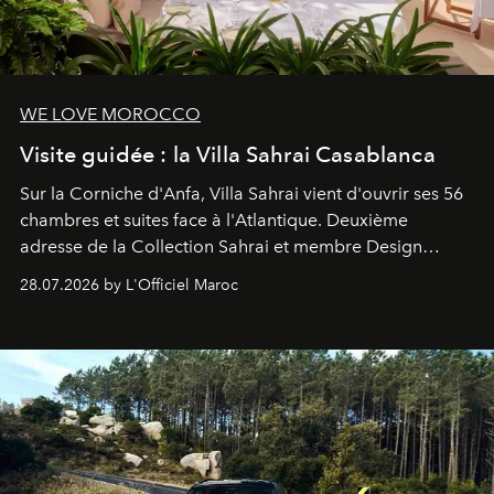
WE LOVE MOROCCO
Visite guidée : la Villa Sahrai Casablanca
Sur la Corniche d'Anfa, Villa Sahrai vient d'ouvrir ses 56
chambres et suites face à l'Atlantique. Deuxième
adresse de la Collection Sahrai et membre Design
Hotels, ce boutique-hôtel cinq étoiles signé Christophe
28.07.2026 by L'Officiel Maroc
Pillet promet un lieu de vie complet. On y a déjeuné…
et
adoré
. Récit.