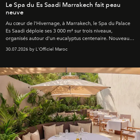
Le Spa du Es Saadi Marrakech fait peau
neuve
Au cœur de l'Hivernage, à Marrakech, le Spa du Palace
Es Saadi déploie ses 3 000 m² sur trois niveaux,
organisés autour d'un eucalyptus centenaire. Nouveau
Lobby Bien-Être et Beauté, exclusivité mondiale en
30.07.2026 by L'Officiel Maroc
neuro-cosmétique, parcours thermal et studio dédié au
mouvement..l'adresse se refait une beauté dans son
entièreté, entre science des émotions et rituels
reposants.