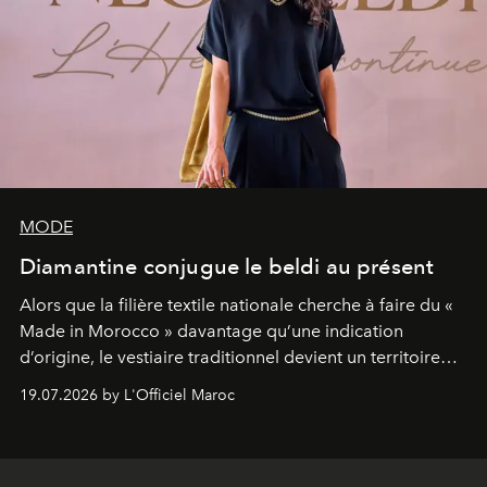
MODE
Diamantine conjugue le beldi au présent
Alors que la filière textile nationale cherche à faire du «
Made in Morocco » davantage qu’une indication
d’origine, le vestiaire traditionnel devient un territoire
d’expérimentation. Avec Néo Beldi, Diamantine en
19.07.2026 by L'Officiel Maroc
révise les proportions et les usages pour l’inscrire dans
le quotidien contemporain, sans effacer la culture du
vêtement dont il procède.