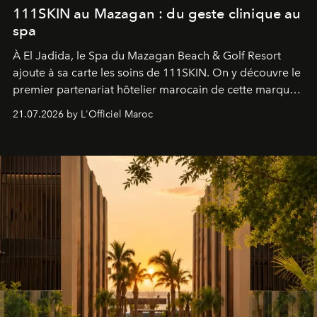
111SKIN au Mazagan : du geste clinique au
spa
À El Jadida, le Spa du Mazagan Beach & Golf Resort
ajoute à sa carte les soins de 111SKIN. On y découvre le
premier partenariat hôtelier marocain de cette marque
britannique, née dans un cabinet de chirurgie plastique
21.07.2026 by L'Officiel Maroc
londonien et construite depuis autour d'un actif breveté,
le complexe NAC Y2™.