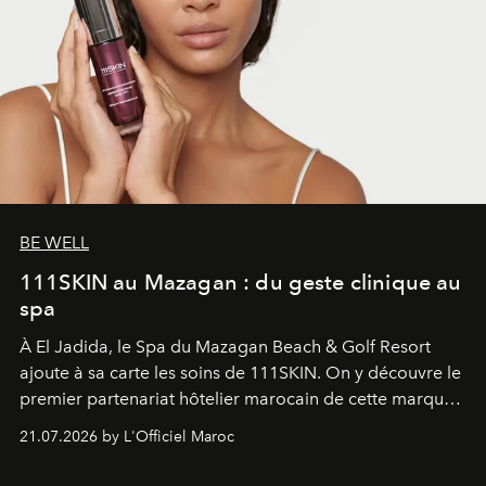
BE WELL
111SKIN au Mazagan : du geste clinique au
spa
À El Jadida, le Spa du Mazagan Beach & Golf Resort
ajoute à sa carte les soins de 111SKIN. On y découvre le
premier partenariat hôtelier marocain de cette marque
britannique, née dans un cabinet de chirurgie plastique
21.07.2026 by L'Officiel Maroc
londonien et construite depuis autour d'un actif breveté,
le complexe NAC Y2™.