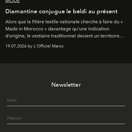
MODE
Diamantine conjugue le beldi au présent
Alors que la filière textile nationale cherche à faire du «
Made in Morocco » davantage qu’une indication
d’origine, le vestiaire traditionnel devient un territoire
d’expérimentation. Avec Néo Beldi, Diamantine en
19.07.2026 by L'Officiel Maroc
révise les proportions et les usages pour l’inscrire dans
le quotidien contemporain, sans effacer la culture du
vêtement dont il procède.
Newsletter