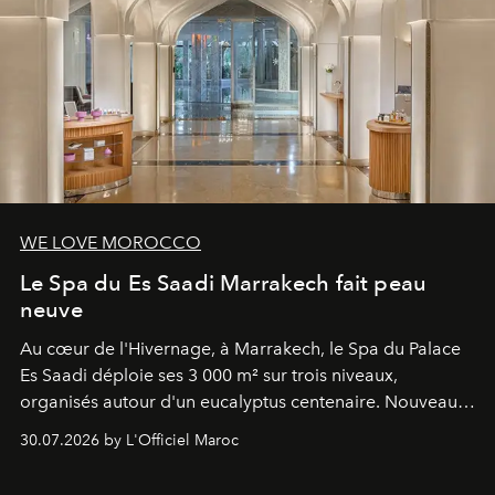
WE LOVE MOROCCO
Le Spa du Es Saadi Marrakech fait peau
neuve
Au cœur de l'Hivernage, à Marrakech, le Spa du Palace
Es Saadi déploie ses 3 000 m² sur trois niveaux,
organisés autour d'un eucalyptus centenaire. Nouveau
Lobby Bien-Être et Beauté, exclusivité mondiale en
30.07.2026 by L'Officiel Maroc
neuro-cosmétique, parcours thermal et studio dédié au
mouvement..l'adresse se refait une beauté dans son