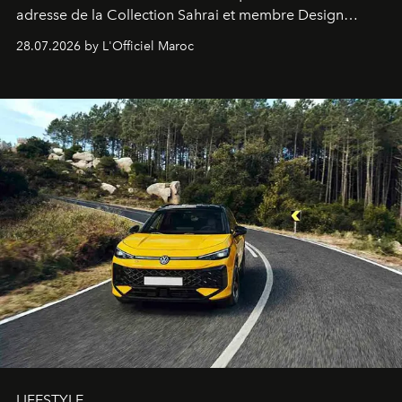
adresse de la Collection Sahrai et membre Design
Hotels, ce boutique-hôtel cinq étoiles signé Christophe
28.07.2026 by L'Officiel Maroc
Pillet promet un lieu de vie complet. On y a déjeuné…
et
adoré
. Récit.
LIFESTYLE