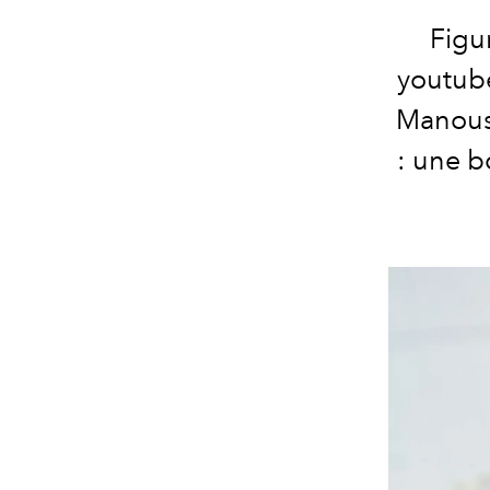
Figur
youtube
Manoush
: une bo