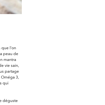
s que l'on
sa peau de
 un mantra
e vie sain,
ous partage
en Oméga 3,
s qui
 se déguste