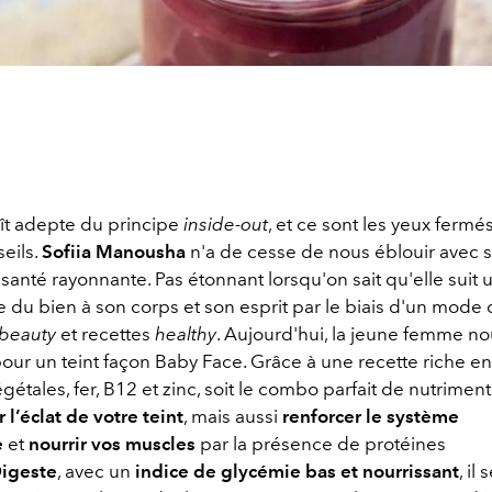
ît adepte du principe
inside-out
, et ce sont les yeux fermé
seils.
Sofiia Manousha
n'a de cesse de nous éblouir avec 
santé rayonnante. Pas étonnant lorsqu'on sait qu'elle suit
re du bien à son corps et son esprit par le biais d'un mode d
 beauty
et recettes
healthy
. Aujourd'hui, la jeune femme n
pour un teint façon Baby Face. Grâce à une recette riche 
gétales, fer, B12 et zinc, soit le combo parfait de nutriment
 l’éclat de votre teint
, mais aussi
renforcer le système
e
et
nourrir vos muscles
par la présence de protéines
igeste
, avec un
indice de glycémie bas et nourrissant
, il