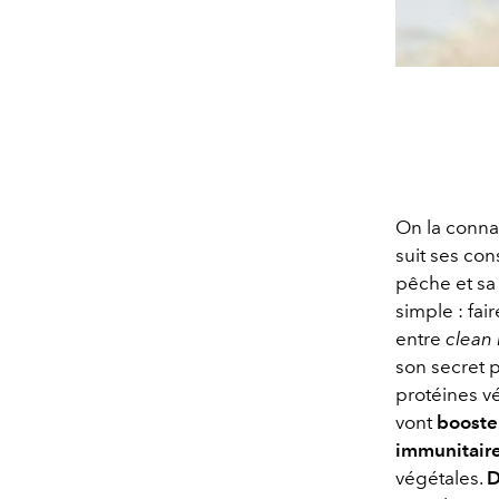
On la conna
suit ses con
pêche et sa 
simple : fai
entre
clean
son secret 
protéines vé
vont
booster
immunitair
végétales.
D