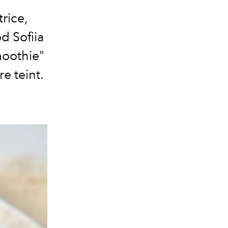
trice,
d Sofiia
moothie"
re teint.