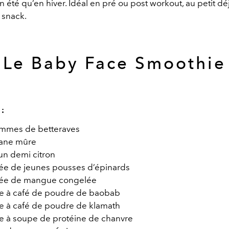
n été qu’en hiver. Idéal en pré ou post workout, au petit d
 snack.
Le Baby Face Smoothie
 :
mmes de betteraves
ane mûre
’un demi citron
ée de jeunes pousses d’épinards
ée de mangue congelée
ère à café de poudre de baobab
re à café de poudre de klamath
ère à soupe de protéine de chanvre