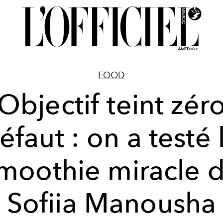
FOOD
Objectif teint zér
éfaut : on a testé 
moothie miracle 
Sofiia Manousha