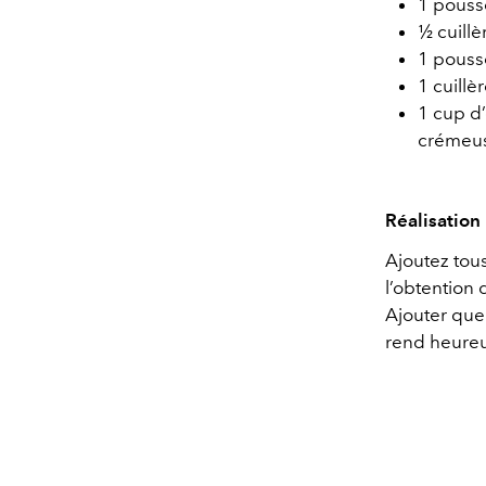
1 pouss
½ cuillè
1 pouss
1 cuill
1 cup d
crémeus
Réalisation 
Ajoutez tou
l’obtention 
Ajouter quel
rend heureus