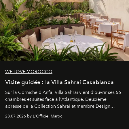
WE LOVE MOROCCO
Visite guidée : la Villa Sahrai Casablanca
Sur la Corniche d'Anfa, Villa Sahrai vient d'ouvrir ses 56
chambres et suites face à l'Atlantique. Deuxième
adresse de la Collection Sahrai et membre Design
Hotels, ce boutique-hôtel cinq étoiles signé Christophe
28.07.2026 by L'Officiel Maroc
Pillet promet un lieu de vie complet. On y a déjeuné…
et
adoré
. Récit.