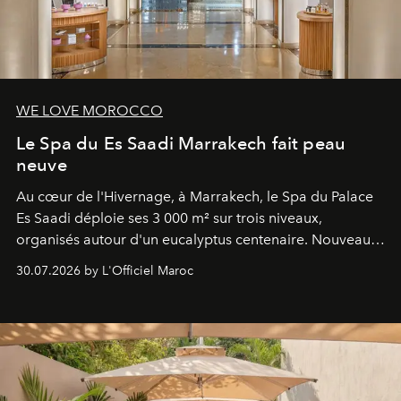
WE LOVE MOROCCO
Le Spa du Es Saadi Marrakech fait peau
neuve
Au cœur de l'Hivernage, à Marrakech, le Spa du Palace
Es Saadi déploie ses 3 000 m² sur trois niveaux,
organisés autour d'un eucalyptus centenaire. Nouveau
Lobby Bien-Être et Beauté, exclusivité mondiale en
30.07.2026 by L'Officiel Maroc
neuro-cosmétique, parcours thermal et studio dédié au
mouvement..l'adresse se refait une beauté dans son
entièreté, entre science des émotions et rituels
reposants.