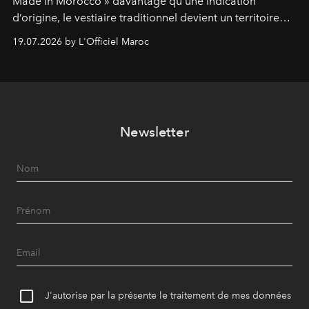
Made in Morocco » davantage qu’une indication
d’origine, le vestiaire traditionnel devient un territoire
d’expérimentation. Avec Néo Beldi, Diamantine en
19.07.2026 by L'Officiel Maroc
révise les proportions et les usages pour l’inscrire dans
le quotidien contemporain, sans effacer la culture du
vêtement dont il procède.
Newsletter
J'autorise par la présente le traitement de mes données