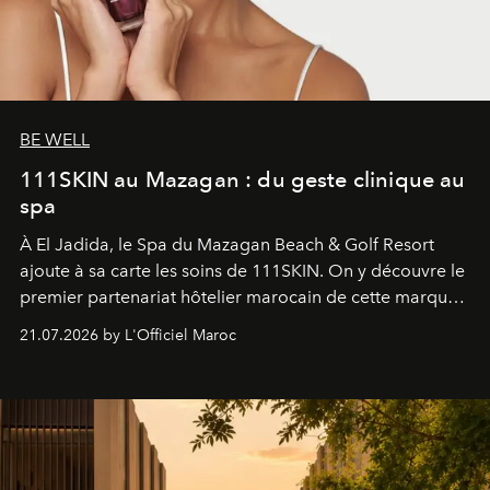
BE WELL
111SKIN au Mazagan : du geste clinique au
spa
À El Jadida, le Spa du Mazagan Beach & Golf Resort
ajoute à sa carte les soins de 111SKIN. On y découvre le
premier partenariat hôtelier marocain de cette marque
britannique, née dans un cabinet de chirurgie plastique
21.07.2026 by L'Officiel Maroc
londonien et construite depuis autour d'un actif breveté,
le complexe NAC Y2™.