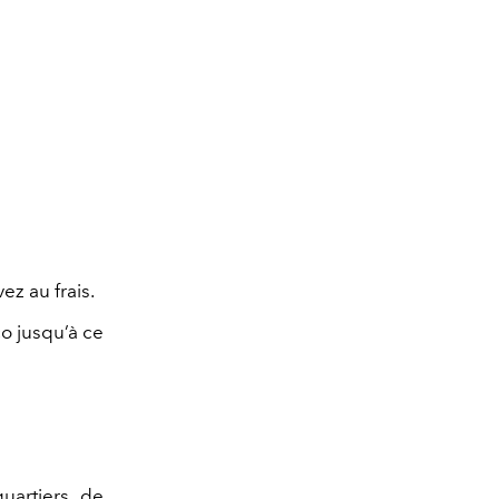
ez au frais.
co jusqu’à ce
uartiers de