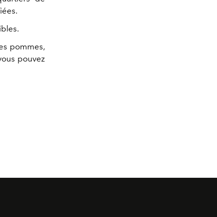
iées.
bles.
 des pommes,
, vous pouvez