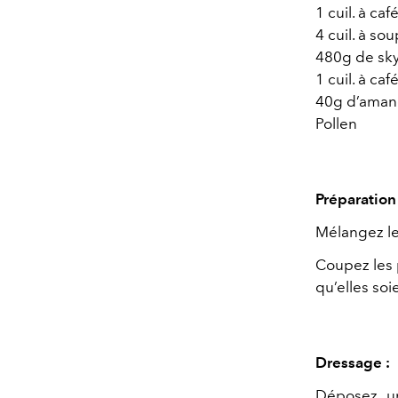
1 cuil. à ca
4 cuil. à so
480g de sky
1 cuil. à caf
40g d’amand
Pollen
Préparation 
Mélangez le 
Coupez les p
qu’elles soi
Dressage :
Déposez un