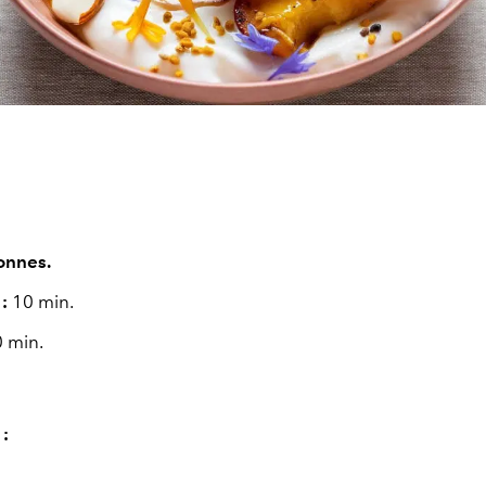
onnes.
 :
10 min.
 min.
 :