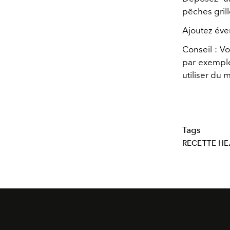
pêches gril
Ajoutez éve
Conseil : V
par exemple,
utiliser du 
Tags
RECETTE HE