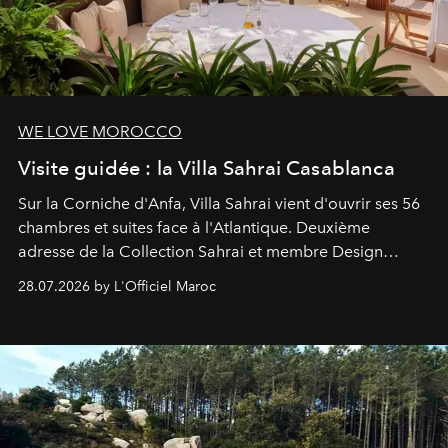
WE LOVE MOROCCO
Visite guidée : la Villa Sahrai Casablanca
Sur la Corniche d'Anfa, Villa Sahrai vient d'ouvrir ses 56
chambres et suites face à l'Atlantique. Deuxième
adresse de la Collection Sahrai et membre Design
Hotels, ce boutique-hôtel cinq étoiles signé Christophe
28.07.2026 by L'Officiel Maroc
Pillet promet un lieu de vie complet. On y a déjeuné…
et
adoré
. Récit.