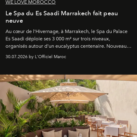
WE LOVE MOROCCO
Le Spa du Es Saadi Marrakech fait peau
neuve
Au cœur de l'Hivernage, à Marrakech, le Spa du Palace
Es Saadi déploie ses 3 000 m² sur trois niveaux,
organisés autour d'un eucalyptus centenaire. Nouveau
Lobby Bien-Être et Beauté, exclusivité mondiale en
30.07.2026 by L'Officiel Maroc
neuro-cosmétique, parcours thermal et studio dédié au
mouvement..l'adresse se refait une beauté dans son
entièreté, entre science des émotions et rituels
reposants.