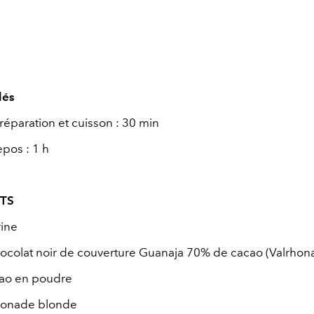
lés
éparation et cuisson : 30 min
pos : 1 h
TS
rine
ocolat noir de couverture Guanaja 70% de cacao (Valrhon
cao en poudre
sonade blonde