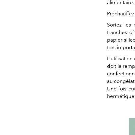
alimentaire.
Préchauffez 
Sortez les 
tranches d’
papier silic
très importa
L’utilisatio
doit la remp
confectionne
au congélate
Une fois cu
hermétique, 