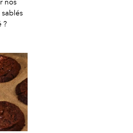
r nos
 sablés
é ?