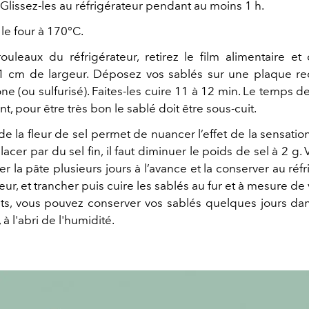
 Glissez-les au réfrigérateur pendant au moins 1 h.
le four à 170°C.
rouleaux du réfrigérateur, retirez le film alimentaire e
1 cm de largeur. Déposez vos sablés sur une plaque r
one (ou sulfurisé). Faites-les cuire 11 à 12 min. Le temps d
nt, pour être très bon le sablé doit être sous-cuit.
n de la fleur de sel permet de nuancer l’effet de la sensation
lacer par du sel fin, il faut diminuer le poids de sel à 2 g
r la pâte plusieurs jours à l’avance et la conserver au réf
ur, et trancher puis cuire les sablés au fur et à mesure de
its, vous pouvez conserver vos sablés quelques jours da
à l'abri de l'humidité.