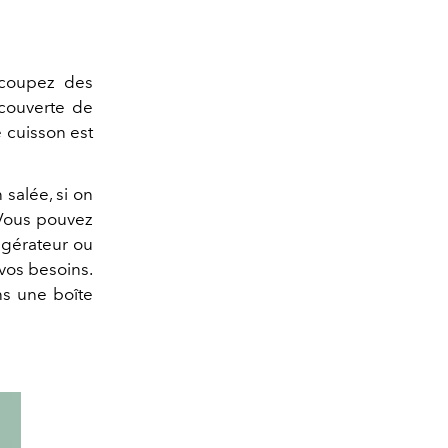
t coupez des
ecouverte de
e cuisson est
 salée, si on
. Vous pouvez
rigérateur ou
 vos besoins.
ns une boîte