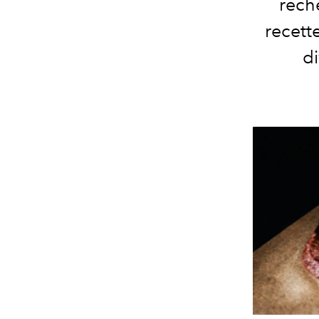
rech
recett
di