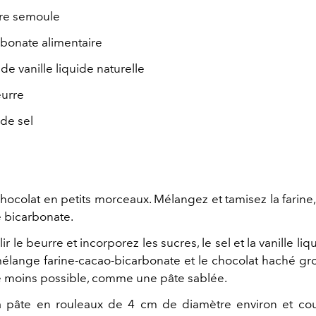
cre semoule
rbonate alimentaire
 de vanille liquide naturelle
eurre
 de sel
hocolat en petits morceaux. Mélangez et tamisez la farine,
e bicarbonate.
ir le beurre et incorporez les sucres, le sel et la vanille li
mélange farine-cacao-bicarbonate et le chocolat haché gr
 moins possible, comme une pâte sablée.
a pâte en rouleaux de 4 cm de diamètre environ et co