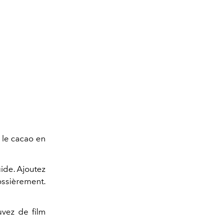
 le cacao en
quide. Ajoutez
ossièrement.
uvez de film