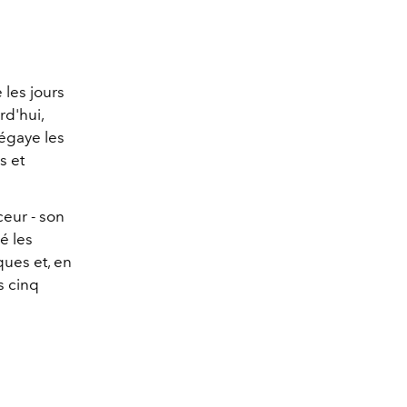
 les jours
rd'hui,
 égaye les
s et
ceur - son
é les
ques et, en
s cinq