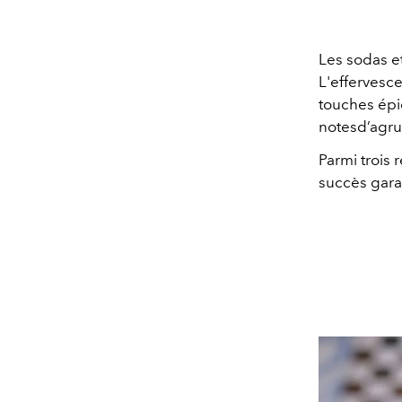
Les sodas e
L'effervesc
touches épi
notesd’agru
Parmi trois 
succès gara