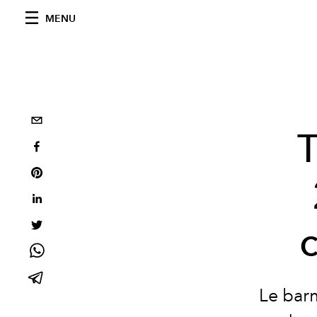
MENU
T
Le barm