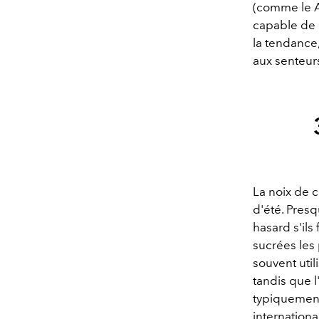
(comme le Ap
capable de 
la tendance,
aux senteur
La noix de 
d'été. Presq
hasard s'ils
sucrées les 
souvent util
tandis que l
typiquement
internationa