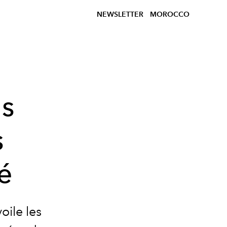
NEWSLETTER
MOROCCO
ls
s
é
oile les