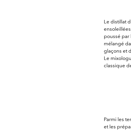
Le distillat
ensoleillée
poussé par l
mélangé dan
glaçons et du
Le mixologue
classique d
Parmi les te
et les prépa