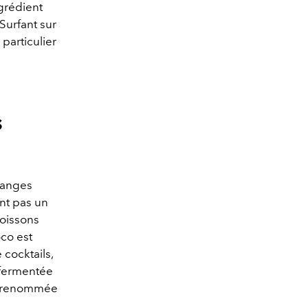
ngrédient
Surfant sur
particulier
s
langes
ent pas un
boissons
oco est
 cocktails,
 fermentée
e renommée