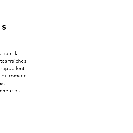
ns
s dans la
tes fraîches
 rappellent
 du romarin
est
îcheur du