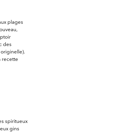
 aux plages
nouveau,
ptoir
c des
originelle).
a recette
es spiritueux
reux gins