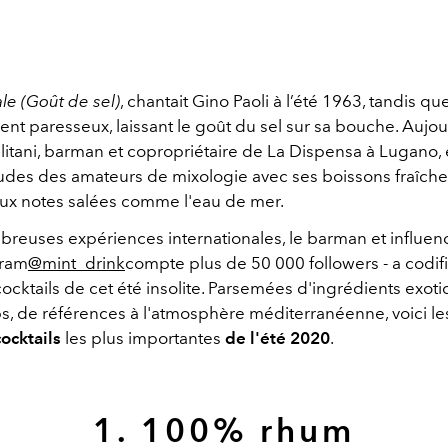
le (Goût de sel)
, chantait Gino Paoli à l’été 1963, tandis que
ent paresseux, laissant le goût du sel sur sa bouche. Aujou
llitani, barman et copropriétaire de La Dispensa à Lugano,
udes des amateurs de mixologie avec ses boissons fraîche
 aux notes salées comme l'eau de mer.
breuses expériences internationales, le barman et influen
gram
@mint_drink
compte plus de 50 000 followers - a codifi
cktails de cet été insolite. Parsemées d'ingrédients exoti
 de références à l'atmosphère méditerranéenne, voici le
ocktails
les plus importantes
de l'été 2020
.
1. 100% rhum