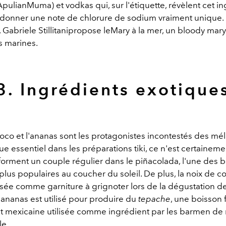
ulianMuma) et vodkas qui, sur l'étiquette, révèlent cet i
donner une note de chlorure de sodium vraiment unique. 
 Gabriele Stillitanipropose leMary à la mer, un bloody mary 
s marines.
3. Ingrédients exotique
coco et l'ananas sont les protagonistes incontestés des mé
ue essentiel dans les préparations tiki, ce n'est certainem
 forment un couple régulier dans le piñacolada, l'une des 
plus populaires au coucher du soleil. De plus, la noix de c
isée comme garniture à grignoter lors de la dégustation de
'ananas est utilisé pour produire du
tepache
, une boisson
 mexicaine utilisée comme ingrédient par les barmen d
le.