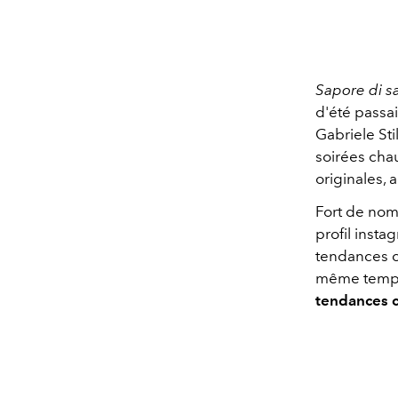
Sapore di sa
d'été passai
Gabriele Sti
soirées cha
originales,
Fort de nom
profil insta
tendances co
même temps,
tendances c