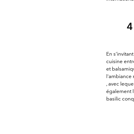
4
En s’invitant
cuisine entr
et balsamiqu
l'ambiance 
, avec leque
également l
basilic conq