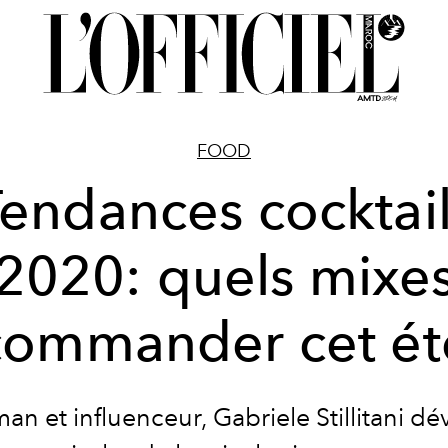
FOOD
endances cocktai
2020: quels mixe
commander cet ét
an et influenceur, Gabriele Stillitani dév