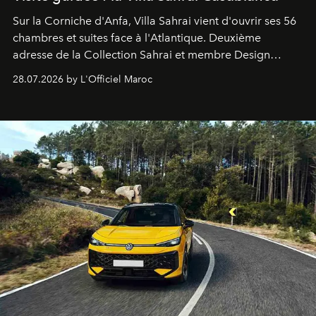
Sur la Corniche d'Anfa, Villa Sahrai vient d'ouvrir ses 56
chambres et suites face à l'Atlantique. Deuxième
adresse de la Collection Sahrai et membre Design
Hotels, ce boutique-hôtel cinq étoiles signé Christophe
28.07.2026 by L'Officiel Maroc
Pillet promet un lieu de vie complet. On y a déjeuné…
et
adoré
. Récit.