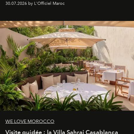
Lobby Bien-Être et Beauté, exclusivité mondiale en
30.07.2026 by L'Officiel Maroc
neuro-cosmétique, parcours thermal et studio dédié au
mouvement..l'adresse se refait une beauté dans son
entièreté, entre science des émotions et rituels
reposants.
WE LOVE MOROCCO
Visite guidée : la Villa Sahrai Casablanca