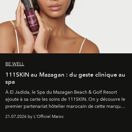
BE WELL
111SKIN au Mazagan : du geste clinique au
spa
À El Jadida, le Spa du Mazagan Beach & Golf Resort
ajoute à sa carte les soins de 111SKIN. On y découvre le
premier partenariat hôtelier marocain de cette marque
britannique, née dans un cabinet de chirurgie plastique
21.07.2026 by L'Officiel Maroc
londonien et construite depuis autour d'un actif breveté,
le complexe NAC Y2™.