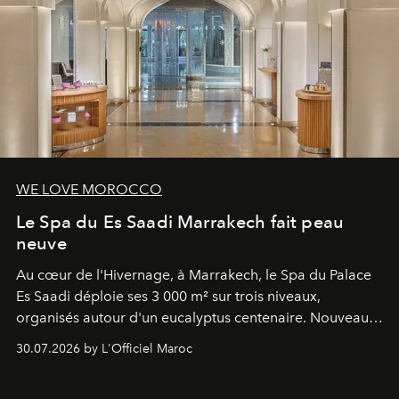
WE LOVE MOROCCO
Le Spa du Es Saadi Marrakech fait peau
neuve
Au cœur de l'Hivernage, à Marrakech, le Spa du Palace
Es Saadi déploie ses 3 000 m² sur trois niveaux,
organisés autour d'un eucalyptus centenaire. Nouveau
Lobby Bien-Être et Beauté, exclusivité mondiale en
30.07.2026 by L'Officiel Maroc
neuro-cosmétique, parcours thermal et studio dédié au
mouvement..l'adresse se refait une beauté dans son