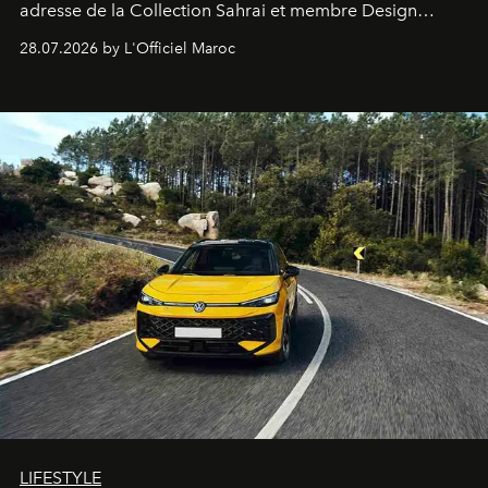
adresse de la Collection Sahrai et membre Design
Hotels, ce boutique-hôtel cinq étoiles signé Christophe
28.07.2026 by L'Officiel Maroc
Pillet promet un lieu de vie complet. On y a déjeuné…
et
adoré
. Récit.
LIFESTYLE