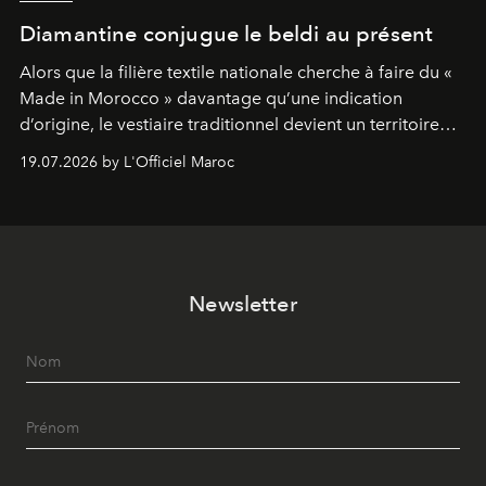
Diamantine conjugue le beldi au présent
Alors que la filière textile nationale cherche à faire du «
Made in Morocco » davantage qu’une indication
d’origine, le vestiaire traditionnel devient un territoire
d’expérimentation. Avec Néo Beldi, Diamantine en
19.07.2026 by L'Officiel Maroc
révise les proportions et les usages pour l’inscrire dans
le quotidien contemporain, sans effacer la culture du
vêtement dont il procède.
Newsletter