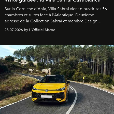
Sur la Corniche d'Anfa, Villa Sahrai vient d'ouvrir ses 56
chambres et suites face à l'Atlantique. Deuxième
adresse de la Collection Sahrai et membre Design
Hotels, ce boutique-hôtel cinq étoiles signé Christophe
28.07.2026 by L'Officiel Maroc
Pillet promet un lieu de vie complet. On y a déjeuné…
et
adoré
. Récit.