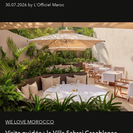
Lobby Bien-Être et Beauté, exclusivité mondiale en
30.07.2026 by L'Officiel Maroc
neuro-cosmétique, parcours thermal et studio dédié au
mouvement..l'adresse se refait une beauté dans son
entièreté, entre science des émotions et rituels
reposants.
WE LOVE MOROCCO
Visite guidée : la Villa Sahrai Casablanca