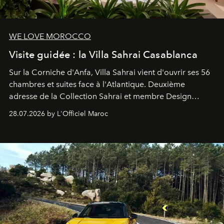
WE LOVE MOROCCO
Visite guidée : la Villa Sahrai Casablanca
Sur la Corniche d'Anfa, Villa Sahrai vient d'ouvrir ses 56
chambres et suites face à l'Atlantique. Deuxième
adresse de la Collection Sahrai et membre Design
Hotels, ce boutique-hôtel cinq étoiles signé Christophe
28.07.2026 by L'Officiel Maroc
Pillet promet un lieu de vie complet. On y a déjeuné…
et
adoré
. Récit.