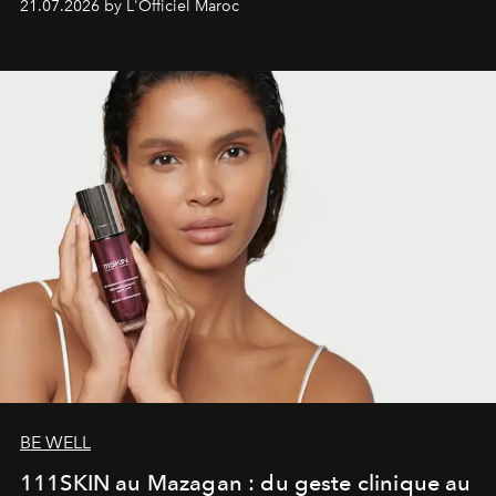
21.07.2026 by L'Officiel Maroc
gagné en maturité.
BE WELL
111SKIN au Mazagan : du geste clinique au