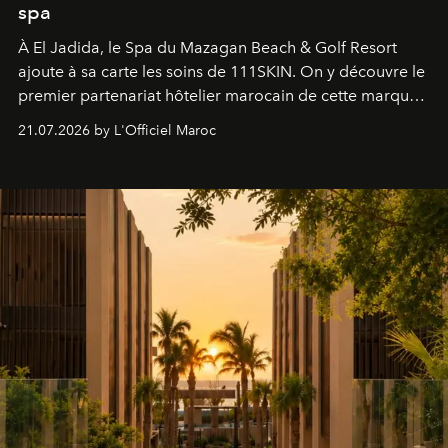
spa
À El Jadida, le Spa du Mazagan Beach & Golf Resort
ajoute à sa carte les soins de 111SKIN. On y découvre le
premier partenariat hôtelier marocain de cette marque
britannique, née dans un cabinet de chirurgie plastique
21.07.2026 by L'Officiel Maroc
londonien et construite depuis autour d'un actif breveté,
le complexe NAC Y2™.