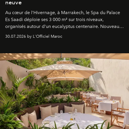
neuve
Au cœur de l'Hivernage, à Marrakech, le Spa du Palace
Es Saadi déploie ses 3 000 m² sur trois niveaux,
organisés autour d'un eucalyptus centenaire. Nouveau
Lobby Bien-Être et Beauté, exclusivité mondiale en
30.07.2026 by L'Officiel Maroc
neuro-cosmétique, parcours thermal et studio dédié au
mouvement..l'adresse se refait une beauté dans son
entièreté, entre science des émotions et rituels
reposants.