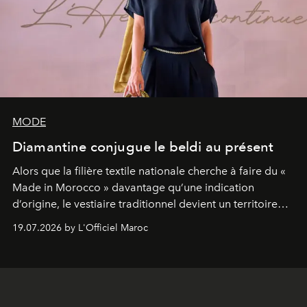
MODE
Diamantine conjugue le beldi au présent
Alors que la filière textile nationale cherche à faire du «
Made in Morocco » davantage qu’une indication
d’origine, le vestiaire traditionnel devient un territoire
d’expérimentation. Avec Néo Beldi, Diamantine en
19.07.2026 by L'Officiel Maroc
révise les proportions et les usages pour l’inscrire dans
le quotidien contemporain, sans effacer la culture du
vêtement dont il procède.