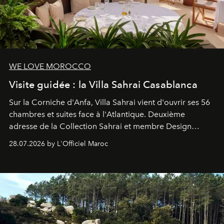
WE LOVE MOROCCO
Visite guidée : la Villa Sahrai Casablanca
Sur la Corniche d'Anfa, Villa Sahrai vient d'ouvrir ses 56
chambres et suites face à l'Atlantique. Deuxième
adresse de la Collection Sahrai et membre Design
Hotels, ce boutique-hôtel cinq étoiles signé Christophe
28.07.2026 by L'Officiel Maroc
Pillet promet un lieu de vie complet. On y a déjeuné…
et
adoré
. Récit.