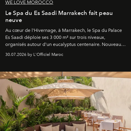
WE LOVE MOROCCO
Le Spa du Es Saadi Marrakech fait peau
neuve
Au cœur de l'Hivernage, à Marrakech, le Spa du Palace
Es Saadi déploie ses 3 000 m² sur trois niveaux,
organisés autour d'un eucalyptus centenaire. Nouveau
Lobby Bien-Être et Beauté, exclusivité mondiale en
30.07.2026 by L'Officiel Maroc
neuro-cosmétique, parcours thermal et studio dédié au
mouvement..l'adresse se refait une beauté dans son
entièreté, entre science des émotions et rituels
reposants.