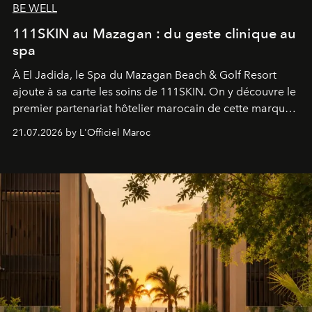
BE WELL
111SKIN au Mazagan : du geste clinique au
spa
À El Jadida, le Spa du Mazagan Beach & Golf Resort
ajoute à sa carte les soins de 111SKIN. On y découvre le
premier partenariat hôtelier marocain de cette marque
britannique, née dans un cabinet de chirurgie plastique
21.07.2026 by L'Officiel Maroc
londonien et construite depuis autour d'un actif breveté,
le complexe NAC Y2™.