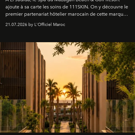
ajoute à sa carte les soins de 111SKIN. On y découvre le
premier partenariat hôtelier marocain de cette marque
britannique, née dans un cabinet de chirurgie plastique
21.07.2026 by L'Officiel Maroc
londonien et construite depuis autour d'un actif breveté,
le complexe NAC Y2™.