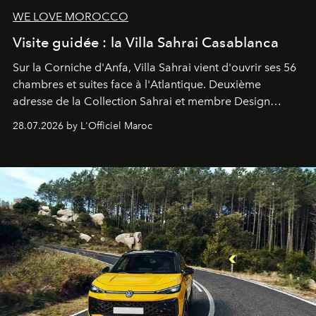
WE LOVE MOROCCO
Visite guidée : la Villa Sahrai Casablanca
Sur la Corniche d'Anfa, Villa Sahrai vient d'ouvrir ses 56
chambres et suites face à l'Atlantique. Deuxième
adresse de la Collection Sahrai et membre Design
Hotels, ce boutique-hôtel cinq étoiles signé Christophe
28.07.2026 by L'Officiel Maroc
Pillet promet un lieu de vie complet. On y a déjeuné…
et
adoré
. Récit.