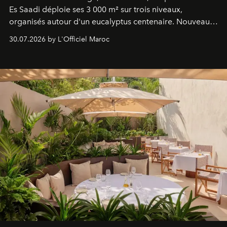
Es Saadi déploie ses 3 000 m² sur trois niveaux,
organisés autour d'un eucalyptus centenaire. Nouveau
Lobby Bien-Être et Beauté, exclusivité mondiale en
30.07.2026 by L'Officiel Maroc
neuro-cosmétique, parcours thermal et studio dédié au
mouvement..l'adresse se refait une beauté dans son
entièreté, entre science des émotions et rituels
reposants.