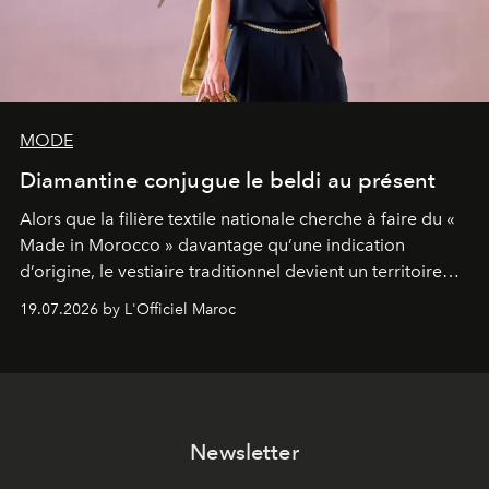
MODE
Diamantine conjugue le beldi au présent
Alors que la filière textile nationale cherche à faire du «
Made in Morocco » davantage qu’une indication
d’origine, le vestiaire traditionnel devient un territoire
d’expérimentation. Avec Néo Beldi, Diamantine en
19.07.2026 by L'Officiel Maroc
révise les proportions et les usages pour l’inscrire dans
le quotidien contemporain, sans effacer la culture du
vêtement dont il procède.
Newsletter