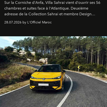
Sur la Corniche d'Anfa, Villa Sahrai vient d'ouvrir ses 56
chambres et suites face à l'Atlantique. Deuxième
adresse de la Collection Sahrai et membre Design
Hotels, ce boutique-hôtel cinq étoiles signé Christophe
28.07.2026 by L'Officiel Maroc
Pillet promet un lieu de vie complet. On y a déjeuné…
et
adoré
. Récit.