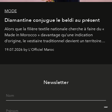
MODE
Diamantine conjugue le beldi au présent
Alors que la filière textile nationale cherche à faire du «
Made in Morocco » davantage qu’une indication
d’origine, le vestiaire traditionnel devient un territoire
d’expérimentation. Avec Néo Beldi, Diamantine en
19.07.2026 by L'Officiel Maroc
révise les proportions et les usages pour l’inscrire dans
le quotidien contemporain, sans effacer la culture du
vêtement dont il procède.
Newsletter