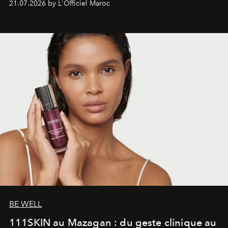
21.07.2026 by L'Officiel Maroc
gagné en maturité.
BE WELL
111SKIN au Mazagan : du geste clinique au