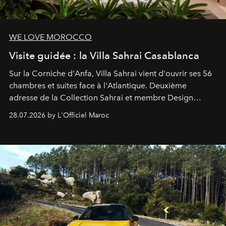
WE LOVE MOROCCO
Visite guidée : la Villa Sahrai Casablanca
Sur la Corniche d'Anfa, Villa Sahrai vient d'ouvrir ses 56
chambres et suites face à l'Atlantique. Deuxième
adresse de la Collection Sahrai et membre Design
Hotels, ce boutique-hôtel cinq étoiles signé Christophe
28.07.2026 by L'Officiel Maroc
Pillet promet un lieu de vie complet. On y a déjeuné…
et
adoré
. Récit.