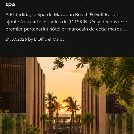
spa
À El Jadida, le Spa du Mazagan Beach & Golf Resort
ajoute à sa carte les soins de 111SKIN. On y découvre le
premier partenariat hôtelier marocain de cette marque
britannique, née dans un cabinet de chirurgie plastique
21.07.2026 by L'Officiel Maroc
londonien et construite depuis autour d'un actif breveté,
le complexe NAC Y2™.