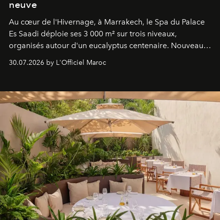
neuve
Au cœur de l'Hivernage, à Marrakech, le Spa du Palace
Es Saadi déploie ses 3 000 m² sur trois niveaux,
organisés autour d'un eucalyptus centenaire. Nouveau
Lobby Bien-Être et Beauté, exclusivité mondiale en
30.07.2026 by L'Officiel Maroc
neuro-cosmétique, parcours thermal et studio dédié au
mouvement..l'adresse se refait une beauté dans son
entièreté, entre science des émotions et rituels
reposants.