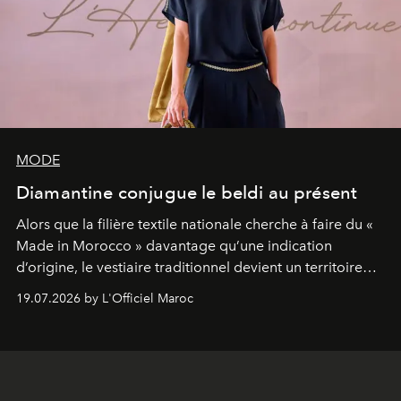
MODE
Diamantine conjugue le beldi au présent
Alors que la filière textile nationale cherche à faire du «
Made in Morocco » davantage qu’une indication
d’origine, le vestiaire traditionnel devient un territoire
d’expérimentation. Avec Néo Beldi, Diamantine en
19.07.2026 by L'Officiel Maroc
révise les proportions et les usages pour l’inscrire dans
le quotidien contemporain, sans effacer la culture du
vêtement dont il procède.