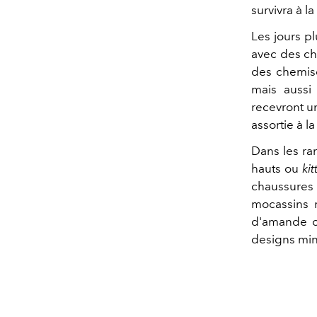
survivra à l
Les jours pl
avec des che
des chemise
mais aussi 
recevront u
assortie à l
Dans les ra
hauts ou
ki
chaussures
mocassins n
d'amande ou
designs mini