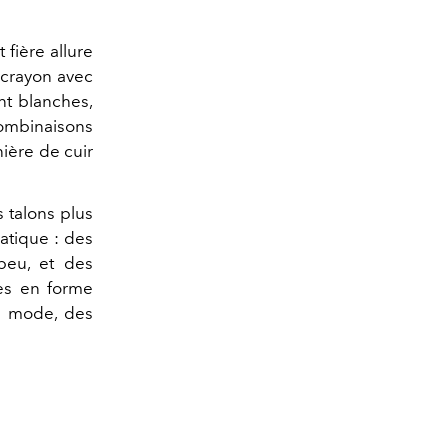
 fière allure
s crayon avec
nt blanches,
combinaisons
ière de cuir
 talons plus
atique : des
peu, et des
nes en forme
la mode, des