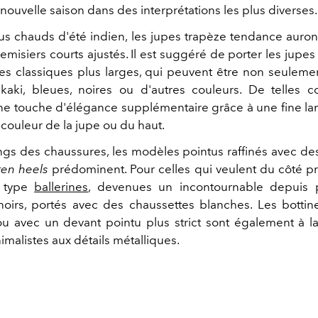
a nouvelle saison dans des interprétations les plus diverses.
us chauds d'été indien, les jupes trapèze tendance auront
misiers courts ajustés. Il est suggéré de porter les jupe
s classiques plus larges, qui peuvent être non seuleme
kaki, bleues, noires ou d'autres couleurs. De telles 
ne touche d'élégance supplémentaire grâce à une fine lan
a couleur de la jupe ou du haut.
ngs des chaussures, les modèles pointus raffinés avec des
tten heels
prédominent. Pour celles qui veulent du côté pr
 type
ballerines
, devenues un incontournable
depuis 
oirs, portés avec des chaussettes blanches. Les botti
 avec un devant pointu plus strict sont également à 
malistes aux détails métalliques.