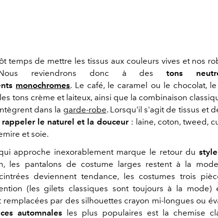
tôt temps de mettre les tissus aux couleurs vives et nos r
 Nous reviendrons donc à des
tons neutr
nts
monochromes
. Le café, le caramel ou le chocolat, le 
les tons crème et laiteux, ainsi que la combinaison classiq
intègrent dans la
garde-robe
. Lorsqu'il s'agit de tissus et d
rappeler le naturel et la douceur
: laine, coton, tweed, c
emire et soie.
qui approche inexorablement marque le retour du
styl
n, les pantalons de costume larges restent à la mode
cintrées deviennent tendance, les costumes trois piè
attention (les gilets classiques sont toujours à la mode) 
t remplacées par des silhouettes crayon mi-longues ou év
ces automnales
les plus populaires est la chemise cl