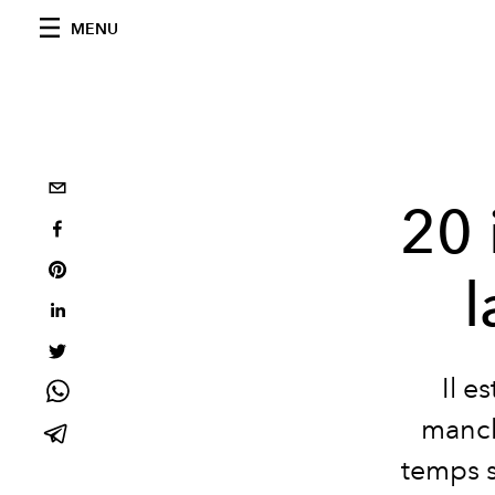
MENU
20 
l
Il e
manch
temps s