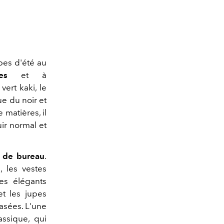
obes d'été au
es
et à
vert kaki, le
ue du noir et
e matières, il
uir normal et
e de bureau
.
, les vestes
ces élégants
et les jupes
asées. L'une
assique, qui