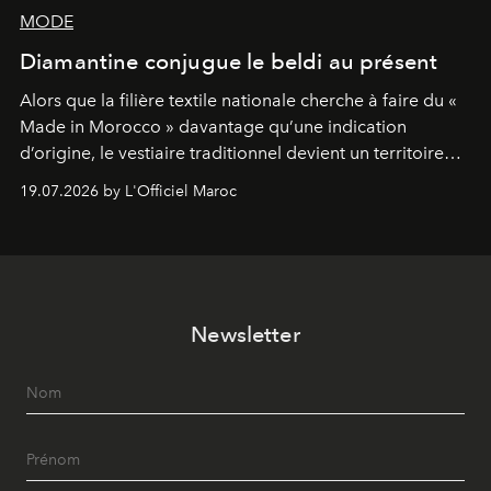
MODE
Diamantine conjugue le beldi au présent
Alors que la filière textile nationale cherche à faire du «
Made in Morocco » davantage qu’une indication
d’origine, le vestiaire traditionnel devient un territoire
d’expérimentation. Avec Néo Beldi, Diamantine en
19.07.2026 by L'Officiel Maroc
révise les proportions et les usages pour l’inscrire dans
le quotidien contemporain, sans effacer la culture du
vêtement dont il procède.
Newsletter