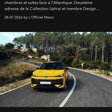
chambres et suites face à l'Atlantique. Deuxième
adresse de la Collection Sahrai et membre Design
Hotels, ce boutique-hôtel cinq étoiles signé Christophe
28.07.2026 by L'Officiel Maroc
Pillet promet un lieu de vie complet. On y a déjeuné…
et
adoré
. Récit.