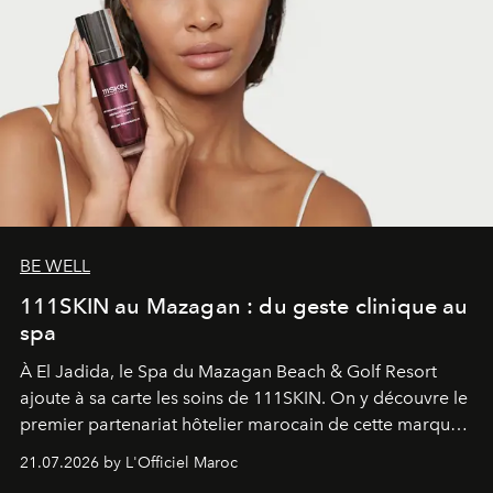
BE WELL
111SKIN au Mazagan : du geste clinique au
spa
À El Jadida, le Spa du Mazagan Beach & Golf Resort
ajoute à sa carte les soins de 111SKIN. On y découvre le
premier partenariat hôtelier marocain de cette marque
britannique, née dans un cabinet de chirurgie plastique
21.07.2026 by L'Officiel Maroc
londonien et construite depuis autour d'un actif breveté,