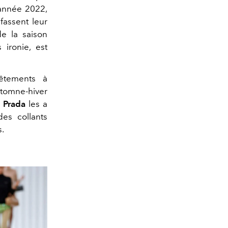
année 2022,
fassent leur
e la saison
s ironie, est
êtements à
utomne-hiver
 Prada
les a
des collants
s.