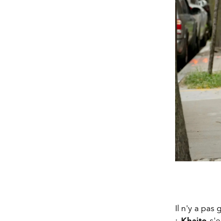
Il n'y a pas
:
Khaite
s'