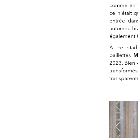
comme en t
ce n'était 
entrée dan
automne-hi
également à 
À ce stad
paillettes
M
2023. Bien 
transformés
transparents