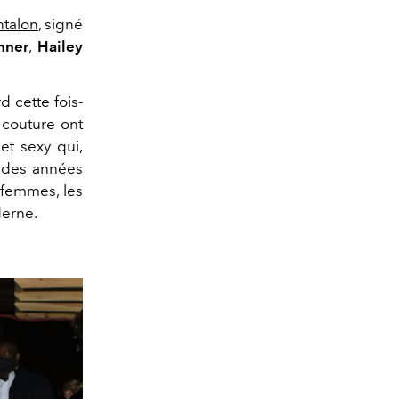
ntalon
, signé
nner
,
Hailey
d cette fois-
e couture ont
et sexy qui,
o des années
 femmes, les
derne.