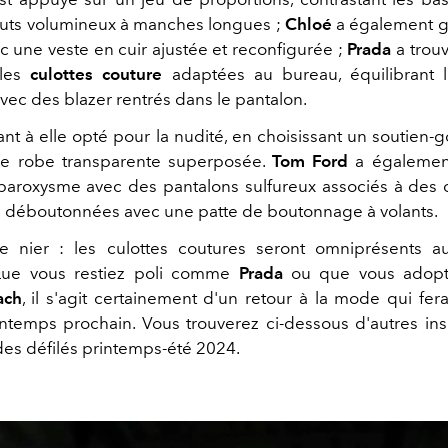
uts volumineux à manches longues ;
Chloé
a également g
c une veste en cuir ajustée et reconfigurée ;
Prada
a trou
les
culottes couture
adaptées au bureau, équilibrant l
vec des blazer rentrés dans le pantalon.
nt à elle opté pour la nudité, en choisissant un soutien-
ne robe transparente superposée.
Tom Ford
a égalemen
paroxysme avec des pantalons sulfureux associés à des 
 déboutonnées avec une patte de boutonnage à volants.
le nier : les culottes coutures seront omniprésents 
Que vous restiez poli comme
Prada
ou que vous adopt
ach
, il s'agit certainement d'un retour à la mode qui fer
intemps prochain. Vous trouverez ci-dessous d'autres ins
 des défilés printemps-été 2024.