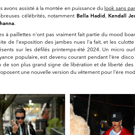
us avons assisté à la montée en puissance du
look sans pa
breuses célébrités, notamment
Bella Hadid
,
Kendall Je
ihanna
.
tes à paillettes n'ont pas vraiment fait partie du mood boar
uite de l'exposition des jambes nues l'a fait, et les culott
sents sur les défilés printemps-été 2024. Un micro ourl
oyance populaire, est devenu courant pendant l'ère disc
n de son plus grand signe de libération et de liberté des
roposent une nouvelle version du vêtement pour l'ère mo