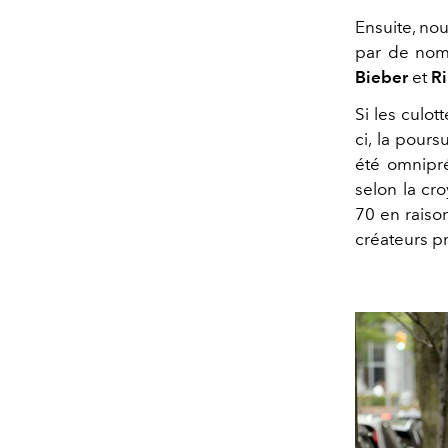
Ensuite, no
par de nom
Bieber
et
R
Si les culot
ci, la pours
été omnipré
selon la cr
70 en raiso
créateurs p