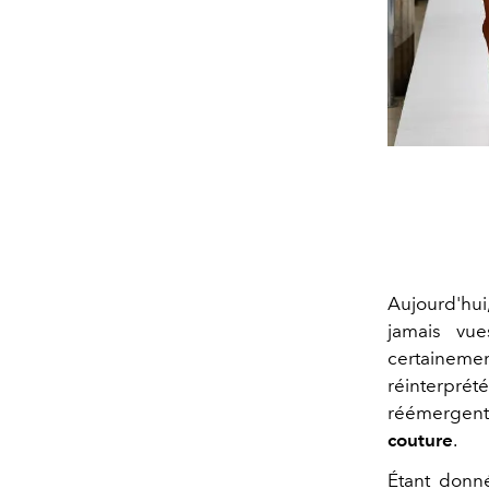
Aujourd'hui
jamais vue
certaineme
réinterpré
réémergente
couture
.
Étant donné