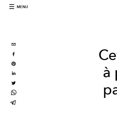
MENU
Ce
à 
pa