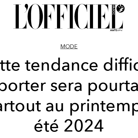
MODE
tte tendance diffic
porter sera pourt
rtout au printem
été 2024