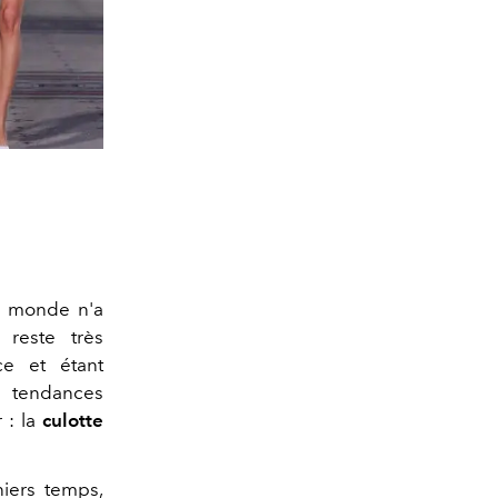
le monde n'a
 reste très
ce et étant
s tendances
: la
culotte
niers temps,