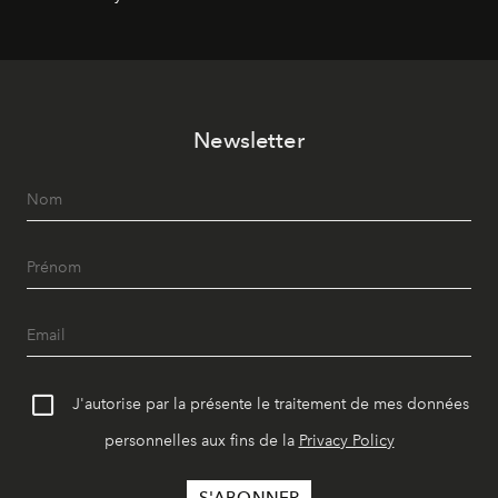
révise les proportions et les usages pour l’inscrire dans
le quotidien contemporain, sans effacer la culture du
vêtement dont il procède.
Newsletter
J'autorise par la présente le traitement de mes données
personnelles aux fins de la
Privacy Policy