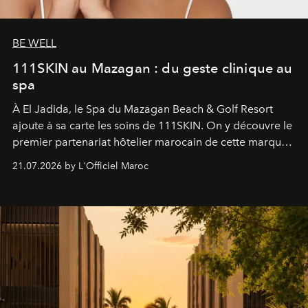
BE WELL
111SKIN au Mazagan : du geste clinique au
spa
À El Jadida, le Spa du Mazagan Beach & Golf Resort
ajoute à sa carte les soins de 111SKIN. On y découvre le
premier partenariat hôtelier marocain de cette marque
britannique, née dans un cabinet de chirurgie plastique
21.07.2026 by L'Officiel Maroc
londonien et construite depuis autour d'un actif breveté,
le complexe NAC Y2™.