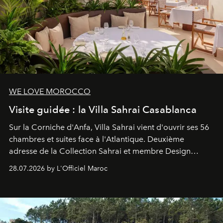
WE LOVE MOROCCO
Visite guidée : la Villa Sahrai Casablanca
Sur la Corniche d'Anfa, Villa Sahrai vient d'ouvrir ses 56
chambres et suites face à l'Atlantique. Deuxième
adresse de la Collection Sahrai et membre Design
Hotels, ce boutique-hôtel cinq étoiles signé Christophe
28.07.2026 by L'Officiel Maroc
Pillet promet un lieu de vie complet. On y a déjeuné…
et
adoré
. Récit.