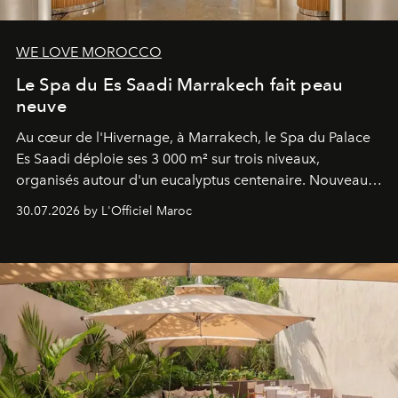
WE LOVE MOROCCO
Le Spa du Es Saadi Marrakech fait peau
neuve
Au cœur de l'Hivernage, à Marrakech, le Spa du Palace
Es Saadi déploie ses 3 000 m² sur trois niveaux,
organisés autour d'un eucalyptus centenaire. Nouveau
Lobby Bien-Être et Beauté, exclusivité mondiale en
30.07.2026 by L'Officiel Maroc
neuro-cosmétique, parcours thermal et studio dédié au
mouvement..l'adresse se refait une beauté dans son
entièreté, entre science des émotions et rituels
reposants.