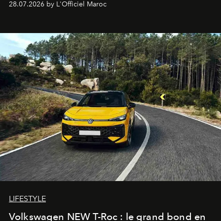
28.07.2026 by L'Officiel Maroc
Pillet promet un lieu de vie complet. On y a déjeuné…
et
adoré
. Récit.
LIFESTYLE
Volkswagen NEW T-Roc : le grand bond en