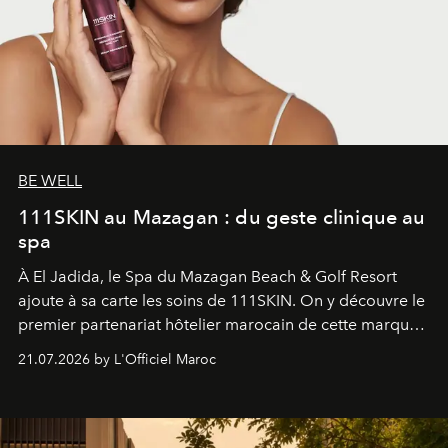
BE WELL
111SKIN au Mazagan : du geste clinique au
spa
À El Jadida, le Spa du Mazagan Beach & Golf Resort
ajoute à sa carte les soins de 111SKIN. On y découvre le
premier partenariat hôtelier marocain de cette marque
britannique, née dans un cabinet de chirurgie plastique
21.07.2026 by L'Officiel Maroc
londonien et construite depuis autour d'un actif breveté,
le complexe NAC Y2™.