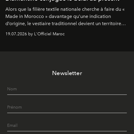
Alors que la filière textile nationale cherche à faire du «
Made in Morocco » davantage qu’une indication
d’origine, le vestiaire traditionnel devient un territoire
d’expérimentation. Avec Néo Beldi, Diamantine en
19.07.2026 by L'Officiel Maroc
révise les proportions et les usages pour l’inscrire dans
le quotidien contemporain, sans effacer la culture du
vêtement dont il procède.
Newsletter