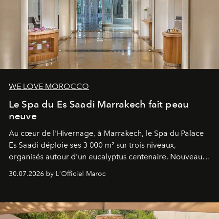
WE LOVE MOROCCO
Le Spa du Es Saadi Marrakech fait peau
neuve
Au cœur de l'Hivernage, à Marrakech, le Spa du Palace
Es Saadi déploie ses 3 000 m² sur trois niveaux,
organisés autour d'un eucalyptus centenaire. Nouveau
Lobby Bien-Être et Beauté, exclusivité mondiale en
30.07.2026 by L'Officiel Maroc
neuro-cosmétique, parcours thermal et studio dédié au
mouvement..l'adresse se refait une beauté dans son
entièreté, entre science des émotions et rituels
reposants.