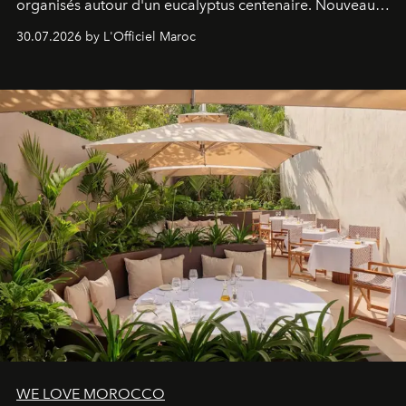
organisés autour d'un eucalyptus centenaire. Nouveau
Lobby Bien-Être et Beauté, exclusivité mondiale en
30.07.2026 by L'Officiel Maroc
neuro-cosmétique, parcours thermal et studio dédié au
mouvement..l'adresse se refait une beauté dans son
entièreté, entre science des émotions et rituels
reposants.
WE LOVE MOROCCO