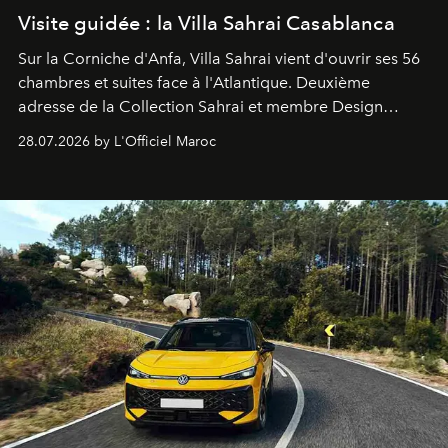
Visite guidée : la Villa Sahrai Casablanca
Sur la Corniche d'Anfa, Villa Sahrai vient d'ouvrir ses 56
chambres et suites face à l'Atlantique. Deuxième
adresse de la Collection Sahrai et membre Design
Hotels, ce boutique-hôtel cinq étoiles signé Christophe
28.07.2026 by L'Officiel Maroc
Pillet promet un lieu de vie complet. On y a déjeuné…
et
adoré
. Récit.