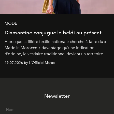
MODE
Diamantine conjugue le beldi au présent
Alors que la filière textile nationale cherche à faire du «
Made in Morocco » davantage qu’une indication
d’origine, le vestiaire traditionnel devient un territoire
d’expérimentation. Avec Néo Beldi, Diamantine en
19.07.2026 by L'Officiel Maroc
révise les proportions et les usages pour l’inscrire dans
le quotidien contemporain, sans effacer la culture du
vêtement dont il procède.
Newsletter