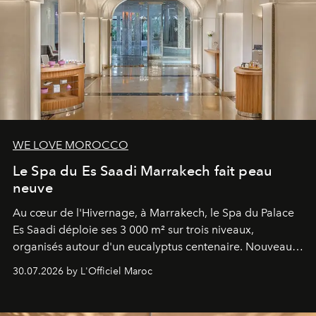
WE LOVE MOROCCO
Le Spa du Es Saadi Marrakech fait peau
neuve
Au cœur de l'Hivernage, à Marrakech, le Spa du Palace
Es Saadi déploie ses 3 000 m² sur trois niveaux,
organisés autour d'un eucalyptus centenaire. Nouveau
Lobby Bien-Être et Beauté, exclusivité mondiale en
30.07.2026 by L'Officiel Maroc
neuro-cosmétique, parcours thermal et studio dédié au
mouvement..l'adresse se refait une beauté dans son
entièreté, entre science des émotions et rituels