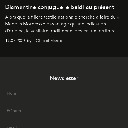
Diamantine conjugue le beldi au présent
Alors que la filière textile nationale cherche à faire du «
Made in Morocco » davantage qu’une indication
d’origine, le vestiaire traditionnel devient un territoire
d’expérimentation. Avec Néo Beldi, Diamantine en
19.07.2026 by L'Officiel Maroc
révise les proportions et les usages pour l’inscrire dans
le quotidien contemporain, sans effacer la culture du
vêtement dont il procède.
Newsletter