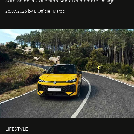
adresse de la Collection Sahrai et membre Design
Hotels, ce boutique-hôtel cinq étoiles signé Christophe
28.07.2026 by L'Officiel Maroc
Pillet promet un lieu de vie complet. On y a déjeuné…
et
adoré
. Récit.
LIFESTYLE