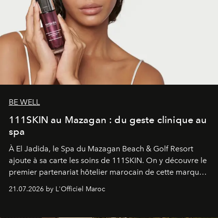
BE WELL
111SKIN au Mazagan : du geste clinique au
spa
À El Jadida, le Spa du Mazagan Beach & Golf Resort
ajoute à sa carte les soins de 111SKIN. On y découvre le
premier partenariat hôtelier marocain de cette marque
britannique, née dans un cabinet de chirurgie plastique
21.07.2026 by L'Officiel Maroc
londonien et construite depuis autour d'un actif breveté,
le complexe NAC Y2™.