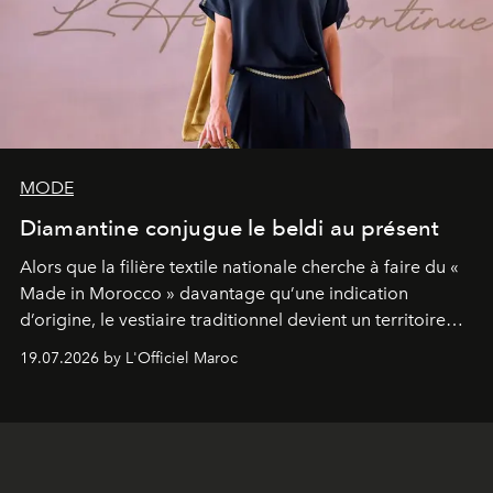
MODE
Diamantine conjugue le beldi au présent
Alors que la filière textile nationale cherche à faire du «
Made in Morocco » davantage qu’une indication
d’origine, le vestiaire traditionnel devient un territoire
d’expérimentation. Avec Néo Beldi, Diamantine en
19.07.2026 by L'Officiel Maroc
révise les proportions et les usages pour l’inscrire dans
le quotidien contemporain, sans effacer la culture du
vêtement dont il procède.