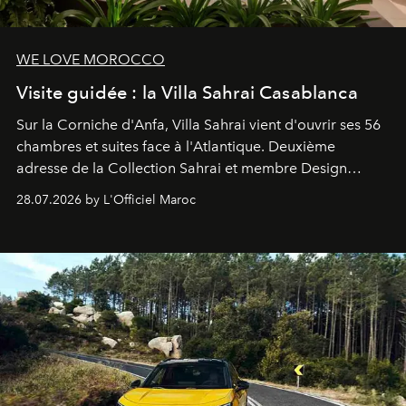
WE LOVE MOROCCO
Visite guidée : la Villa Sahrai Casablanca
Sur la Corniche d'Anfa, Villa Sahrai vient d'ouvrir ses 56
chambres et suites face à l'Atlantique. Deuxième
adresse de la Collection Sahrai et membre Design
Hotels, ce boutique-hôtel cinq étoiles signé Christophe
28.07.2026 by L'Officiel Maroc
Pillet promet un lieu de vie complet. On y a déjeuné…
et
adoré
. Récit.