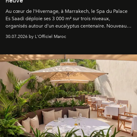
neuve
Au cœur de l'Hivernage, à Marrakech, le Spa du Palace
Es Saadi déploie ses 3 000 m² sur trois niveaux,
organisés autour d'un eucalyptus centenaire. Nouveau
Lobby Bien-Être et Beauté, exclusivité mondiale en
30.07.2026 by L'Officiel Maroc
neuro-cosmétique, parcours thermal et studio dédié au
mouvement..l'adresse se refait une beauté dans son
entièreté, entre science des émotions et rituels
reposants.