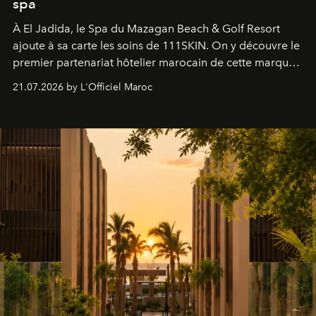
spa
À El Jadida, le Spa du Mazagan Beach & Golf Resort
ajoute à sa carte les soins de 111SKIN. On y découvre le
premier partenariat hôtelier marocain de cette marque
britannique, née dans un cabinet de chirurgie plastique
21.07.2026 by L'Officiel Maroc
londonien et construite depuis autour d'un actif breveté,
le complexe NAC Y2™.